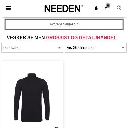
×
Needen-app
0
Last ned app
|
Bedre priser i appen!
Avgrens valget ditt
VESKER SF MEN
GROSSIST OG DETALJHANDEL