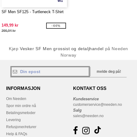
W1
SF Men SF125 - Turtleneck T-Shirt
149,99 kr
-44%
266,04 kr
Kjøp
Vesker SF Men grossist og detaljhandel
på Needen
Norway
melde deg på!
INFORMASJON
KONTAKT OSS
Om Needen
Kundeservice
customerservice@needen.no
Spor min ordre nå
Salg
Betalingsmetoder
sales@needen.no
Levering
Refusjoner/returer
Help & FAQs