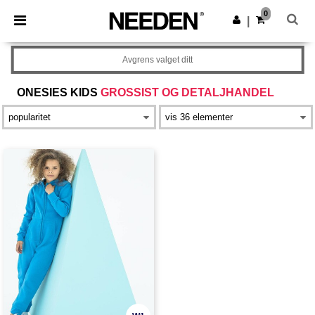
×
Needen-app
0
Last ned app
|
Bedre priser i appen!
Avgrens valget ditt
ONESIES KIDS
GROSSIST OG DETALJHANDEL