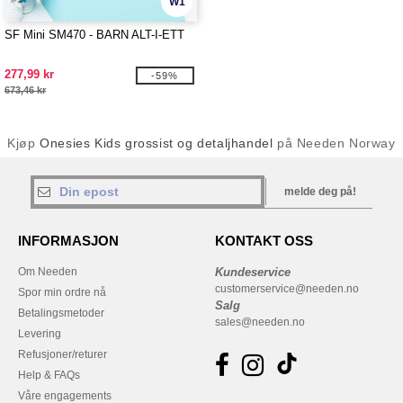
W1
SF Mini SM470 - BARN ALT-I-ETT
277,99 kr
-59%
673,46 kr
Kjøp
Onesies Kids grossist og detaljhandel
på Needen Norway
melde deg på!
INFORMASJON
KONTAKT OSS
Om Needen
Kundeservice
customerservice@needen.no
Spor min ordre nå
Salg
Betalingsmetoder
sales@needen.no
Levering
Refusjoner/returer
Help & FAQs
Våre engagements