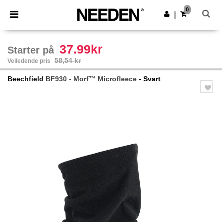
×
Needen-app
0
Last ned app
|
Bedre priser i appen!
37.99kr
Starter på
58,54 kr
Veiledende pris
Beechfield
BF930 - Morf™ Microfleece
- Svart
Previous
Next