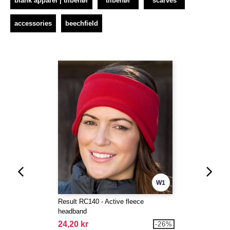
blank apparel | tilbehør
tilbehør
scarves
accessories
beechfield
W1
Result RC140 - Active fleece
headband
24,20 kr
-26%