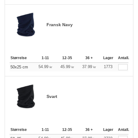
Fransk Navy
Størrelse
1-11
12-35
36 +
Lager
Antall.
54.99
45.99
37.99
1773
50x25 cm
kr
kr
kr
Svart
Størrelse
1-11
12-35
36 +
Lager
Antall.