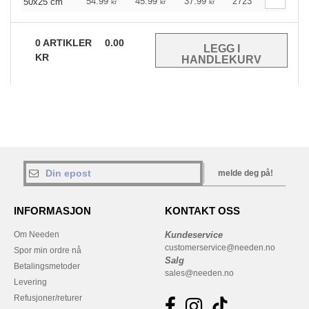
54.99
45.99
37.99
2723
50x25 cm
kr
kr
kr
0
ARTIKLER
0.00
KR
melde deg på!
INFORMASJON
KONTAKT OSS
Om Needen
Kundeservice
customerservice@needen.no
Spor min ordre nå
Salg
Betalingsmetoder
sales@needen.no
Levering
Refusjoner/returer