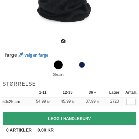
farge
velg en farge
Svart
STØRRELSE
1-11
12-35
36 +
Lager
Antall.
54.99
45.99
37.99
2723
50x25 cm
kr
kr
kr
0
ARTIKLER
0.00
KR