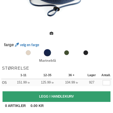
farge
velg en farge
Marineblå
STØRRELSE
1-11
12-35
36 +
Lager
Antall.
151.99
125.99
104.99
927
OS
kr
kr
kr
0
ARTIKLER
0.00
KR