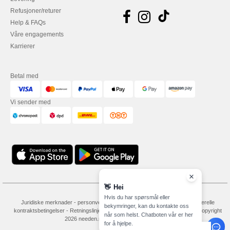
Refusjoner/returer
Help & FAQs
Våre engagements
Karrierer
Betal med
Vi sender med
👋
Hei
Hvis du har spørsmål eller
Juridiske merknader
-
personvernerklæring
-
Vilkår og betingelser
-
Generelle
bekymringer, kan du kontakte oss
kontraktsbetingelser
-
Retningslinjer for informasjonskapsler
-
Site Map
Copyright
når som helst. Chatboten vår er her
2026 needen.no - Alle rettigheter forbeholdt
for å hjelpe.