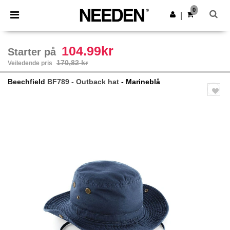
×
Needen-app
0
Last ned app
|
Bedre priser i appen!
104.99kr
Starter på
170,82 kr
Veiledende pris
Beechfield
BF789 - Outback hat
- Marineblå
Previous
Next