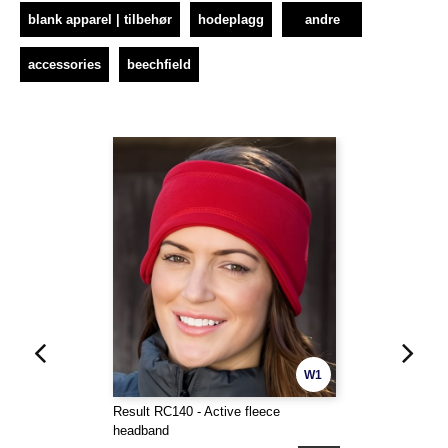
blank apparel | tilbehør
hodeplagg
andre
accessories
beechfield
W1
Result RC140 - Active fleece
headband