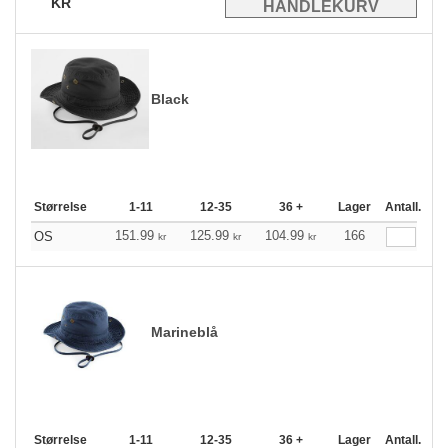
KR
Black
Størrelse
1-11
12-35
36 +
Lager
Antall.
151.99
125.99
104.99
166
OS
kr
kr
kr
Marineblå
Størrelse
1-11
12-35
36 +
Lager
Antall.