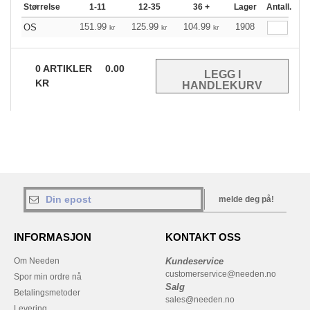
Størrelse
1-11
12-35
36 +
Lager
Antall.
151.99
125.99
104.99
1908
OS
kr
kr
kr
0
ARTIKLER
0.00
KR
melde deg på!
INFORMASJON
KONTAKT OSS
Om Needen
Kundeservice
customerservice@needen.no
Spor min ordre nå
Salg
Betalingsmetoder
sales@needen.no
Levering