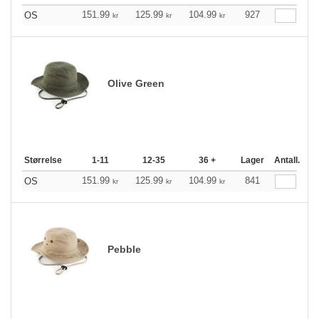
151.99
125.99
104.99
927
OS
kr
kr
kr
Olive Green
Størrelse
1-11
12-35
36 +
Lager
Antall.
151.99
125.99
104.99
841
OS
kr
kr
kr
Pebble