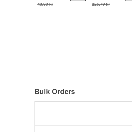
43,93 kr
225,79 kr
Bulk Orders