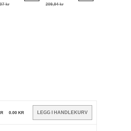
07 kr
209,84 kr
30,55 kr
ER
0.00
KR