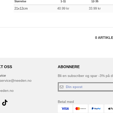
Størrelse
1-11
12-35
21x12cm
40.99
kr
33.99
kr
0
ARTIKL
T OSS
ABONNERE
vice
Bli en subscriber og spar -3% på di
service@needen.no
eeden.no
Betal med