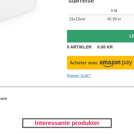
størrelse
1-11
21x12cm
40.99
kr
0
ARTIKLER
0.00
KR
Kjøper bulk?
ment.
Interessante produkter