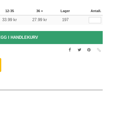
12-35
36 +
Lager
Antall.
33.99
kr
27.99
kr
197