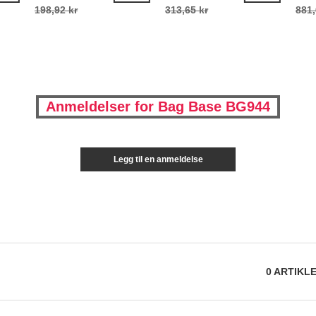
198,92 kr
313,65 kr
881,
Anmeldelser for Bag Base BG944
Legg til en anmeldelse
0
ARTIKL