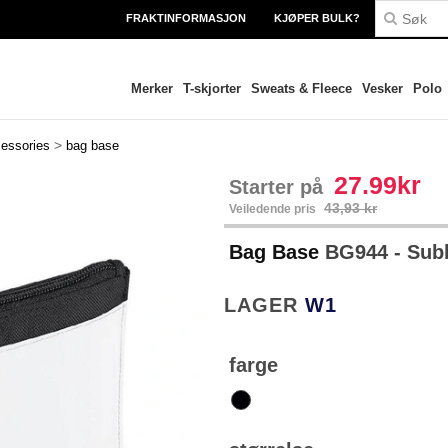
FRAKTINFORMASJON
KJØPER BULK?
Merker
T-skjorter
Sweats & Fleece
Vesker
Polo
>
essories
bag base
27.99kr
Starter på
43,93 kr
Veiledende pris
Bag Base
BG944 - Subl
LAGER
W1
farge