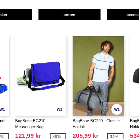
sker
annen
access
W1
W1
W1
nal
BagBase BG210 -
BagBase BG220 - Classic
BagB
Messenger Bag
Holdall
Holda
121,99 kr
205,99 kr
534
8%
-39%
-34%