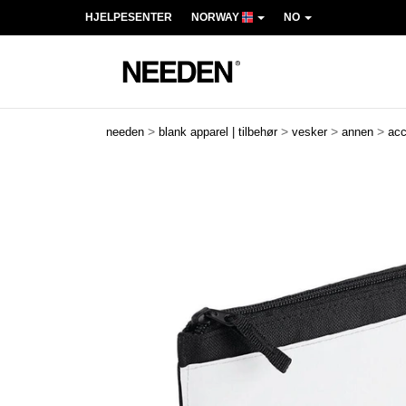
HJELPESENTER
NORWAY
NO
>
>
>
>
needen
blank apparel | tilbehør
vesker
annen
acc
Previous
Next