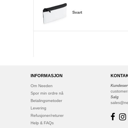
Svart
INFORMASJON
KONTAK
Om Needen
Kundeser
customer
Spor min ordre nå
Salg
Betalingsmetoder
sales@n
Levering
Refusjoner/returer
Help & FAQs