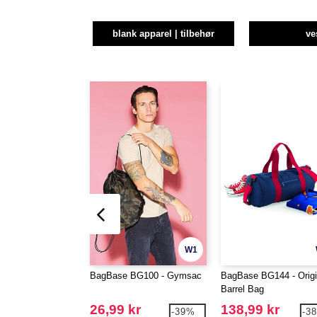
blank apparel | tilbehør
ve
W1
BagBase BG100 - Gymsac
BagBase BG144 - Origi
Barrel Bag
26,99 kr
138,99 kr
-39%
-3