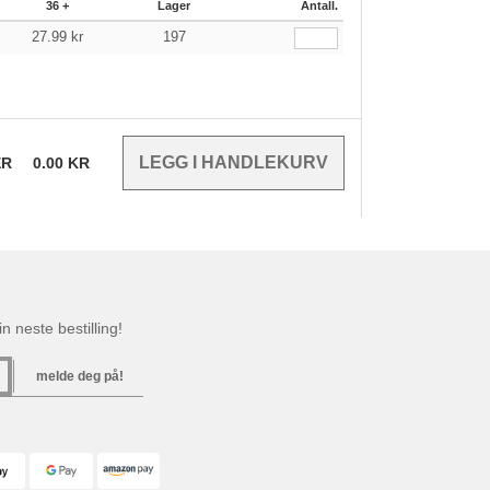
36 +
Lager
Antall.
27.99
kr
197
ER
0.00
KR
n neste bestilling!
melde deg på!