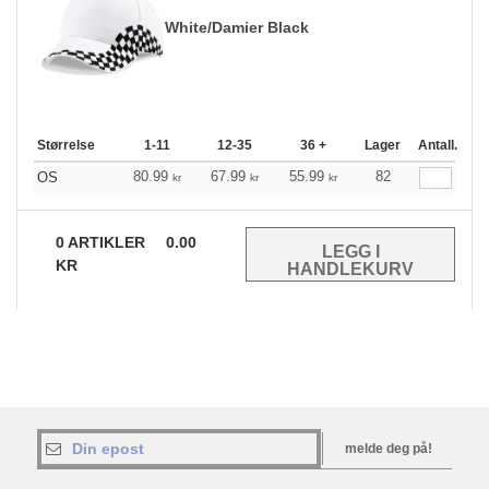
White/Damier Black
Størrelse
1-11
12-35
36 +
Lager
Antall.
80.99
67.99
55.99
82
OS
kr
kr
kr
0
ARTIKLER
0.00
KR
melde deg på!