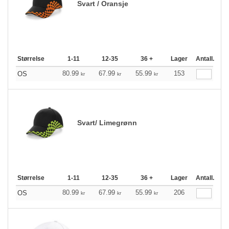
Svart / Oransje
Størrelse
1-11
12-35
36 +
Lager
Antall.
80.99
67.99
55.99
153
OS
kr
kr
kr
Svart/ Limegrønn
Størrelse
1-11
12-35
36 +
Lager
Antall.
80.99
67.99
55.99
206
OS
kr
kr
kr