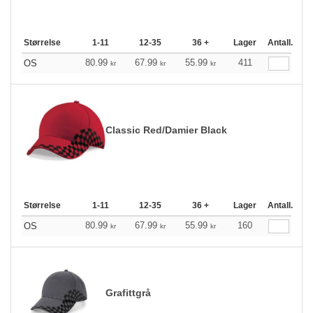
Størrelse
1-11
12-35
36 +
Lager
Antall.
80.99
67.99
55.99
411
OS
kr
kr
kr
Classic Red/Damier Black
Størrelse
1-11
12-35
36 +
Lager
Antall.
80.99
67.99
55.99
160
OS
kr
kr
kr
Grafittgrå