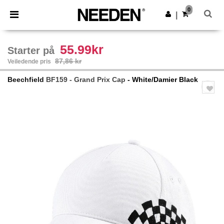
×
Needen-app
0
Last ned app
|
Bedre priser i appen!
55.99kr
Starter på
87,86 kr
Veiledende pris
Beechfield
BF159 - Grand Prix Cap
- White/Damier Black
Previous
Next