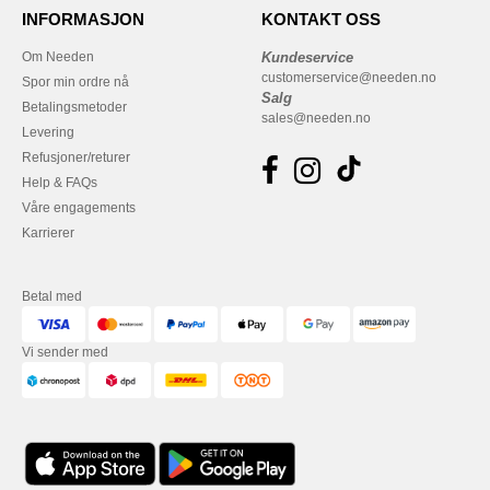
INFORMASJON
KONTAKT OSS
Om Needen
Kundeservice
customerservice@needen.no
Spor min ordre nå
Salg
Betalingsmetoder
sales@needen.no
Levering
Refusjoner/returer
Help & FAQs
Våre engagements
Karrierer
Betal med
Vi sender med