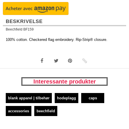
BESKRIVELSE
Beechfield BF159
100% cotton. Checkered flag embroidery. Rip-Strip® closure.
Interessante produkter
blank apparel | tilbehør
hodeplagg
caps
accessories
beechfield