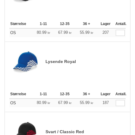
Størrelse
1-11
12-35
36 +
Lager
Antall.
80.99
67.99
55.99
207
OS
kr
kr
kr
Lysende Royal
Størrelse
1-11
12-35
36 +
Lager
Antall.
80.99
67.99
55.99
187
OS
kr
kr
kr
Svart / Classic Red