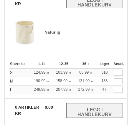
KR
Naturlig
Størrelse
1-11
12-35
36 +
Lager
Antall.
124.99
103.99
85.99
310
S
kr
kr
kr
190.99
158.99
131.99
133
M
kr
kr
kr
249.99
207.99
172.99
47
L
kr
kr
kr
0
ARTIKLER
0.00
KR