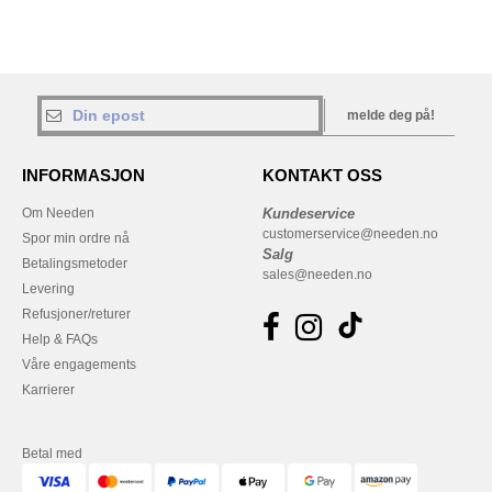
melde deg på!
INFORMASJON
KONTAKT OSS
Om Needen
Kundeservice
customerservice@needen.no
Spor min ordre nå
Salg
Betalingsmetoder
sales@needen.no
Levering
Refusjoner/returer
Help & FAQs
Våre engagements
Karrierer
Betal med