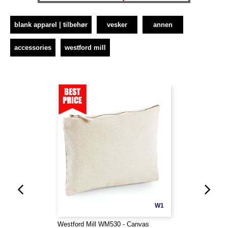
blank apparel | tilbehør
vesker
annen
accessories
westford mill
W1
Westford Mill WM530 - Canvas