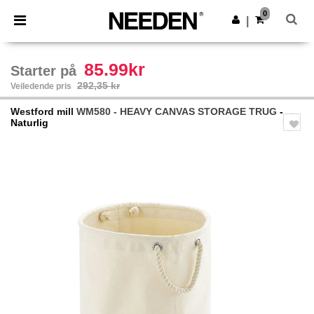
×
Needen-app
0
Last ned app
|
Bedre priser i appen!
85.99kr
Starter på
292,35 kr
Veiledende pris
Westford mill
WM580 - HEAVY CANVAS STORAGE TRUG
-
Naturlig
Previous
Next