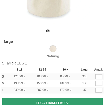
farge
Naturlig
STØRRELSE
1-11
12-35
36 +
Lager
Antall.
124.99
103.99
85.99
310
S
kr
kr
kr
190.99
158.99
131.99
133
M
kr
kr
kr
249.99
207.99
172.99
47
L
kr
kr
kr