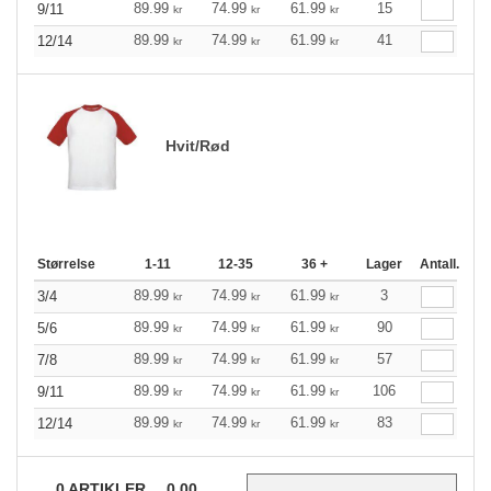
89.99
74.99
61.99
15
9/11
kr
kr
kr
89.99
74.99
61.99
41
12/14
kr
kr
kr
Hvit/Rød
Størrelse
1-11
12-35
36 +
Lager
Antall.
89.99
74.99
61.99
3
3/4
kr
kr
kr
89.99
74.99
61.99
90
5/6
kr
kr
kr
89.99
74.99
61.99
57
7/8
kr
kr
kr
89.99
74.99
61.99
106
9/11
kr
kr
kr
89.99
74.99
61.99
83
12/14
kr
kr
kr
0
ARTIKLER
0.00