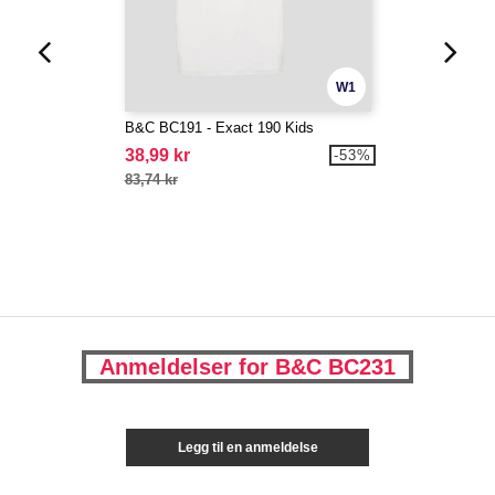
W1
B&C BC191 - Exact 190 Kids
38,99 kr
-53%
83,74 kr
Anmeldelser for B&C BC231
Legg til en anmeldelse