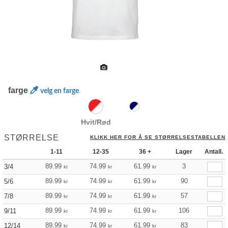
farge
velg en farge
Hvit/Rød
STØRRELSE
KLIKK HER FOR Å SE STØRRELSESTABELLEN
1-11
12-35
36 +
Lager
Antall.
89.99
74.99
61.99
3
3/4
kr
kr
kr
89.99
74.99
61.99
90
5/6
kr
kr
kr
89.99
74.99
61.99
57
7/8
kr
kr
kr
89.99
74.99
61.99
106
9/11
kr
kr
kr
89.99
74.99
61.99
83
12/14
kr
kr
kr