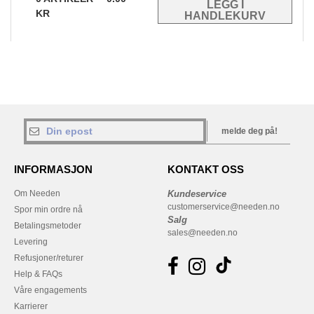
KR
melde deg på!
INFORMASJON
KONTAKT OSS
Om Needen
Kundeservice
customerservice@needen.no
Spor min ordre nå
Salg
Betalingsmetoder
sales@needen.no
Levering
Refusjoner/returer
Help & FAQs
Våre engagements
Karrierer