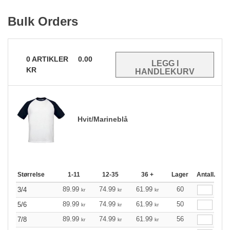
Bulk Orders
0
ARTIKLER
0.00
KR
Hvit/Marineblå
Størrelse
1-11
12-35
36 +
Lager
Antall.
89.99
74.99
61.99
60
3/4
kr
kr
kr
89.99
74.99
61.99
50
5/6
kr
kr
kr
89.99
74.99
61.99
56
7/8
kr
kr
kr