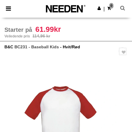
×
Needen-app
0
Last ned app
|
Bedre priser i appen!
61.99kr
Starter på
114,96 kr
Veiledende pris
B&C
BC231 - Baseball Kids
- Hvit/Rød
Previous
Next