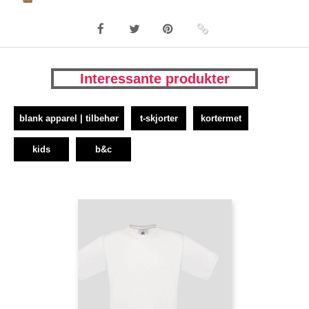
Interessante produkter
blank apparel | tilbehør
t-skjorter
kortermet
kids
b&c