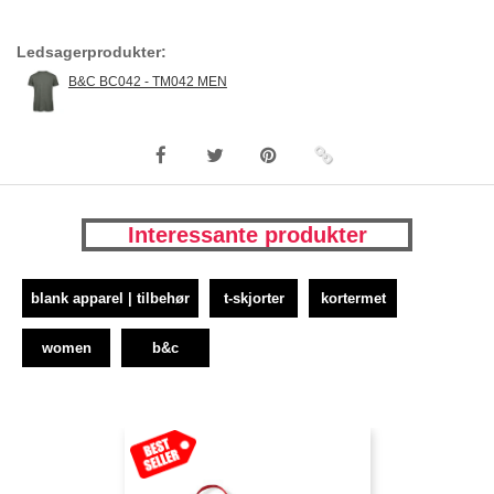
Ledsagerprodukter:
B&C BC042 - TM042 MEN
Interessante produkter
blank apparel | tilbehør
t-skjorter
kortermet
women
b&c