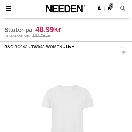
×
Needen-app
0
Last ned app
|
Bedre priser i appen!
48.99kr
Starter på
103,70 kr
Veiledende pris
B&C
BC043 - TW043 WOMEN
- Hvit
Previous
Next