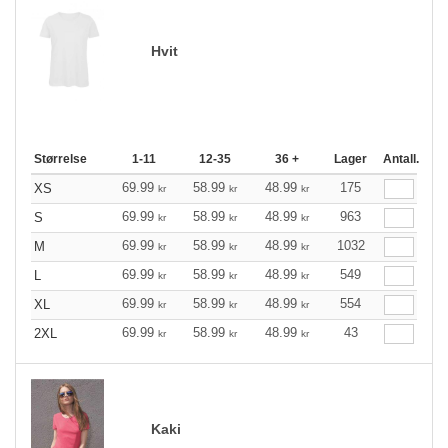
Hvit
Størrelse
1-11
12-35
36 +
Lager
Antall.
69.99
58.99
48.99
175
XS
kr
kr
kr
69.99
58.99
48.99
963
S
kr
kr
kr
69.99
58.99
48.99
1032
M
kr
kr
kr
69.99
58.99
48.99
549
L
kr
kr
kr
69.99
58.99
48.99
554
XL
kr
kr
kr
69.99
58.99
48.99
43
2XL
kr
kr
kr
Kaki