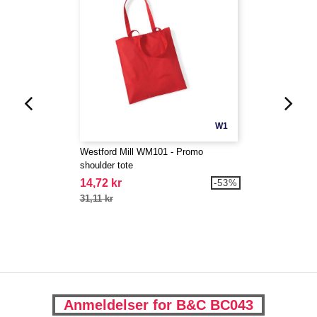
W1
Westford Mill WM101 - Promo
shoulder tote
14,72 kr
-53%
31,11 kr
Anmeldelser for B&C BC043