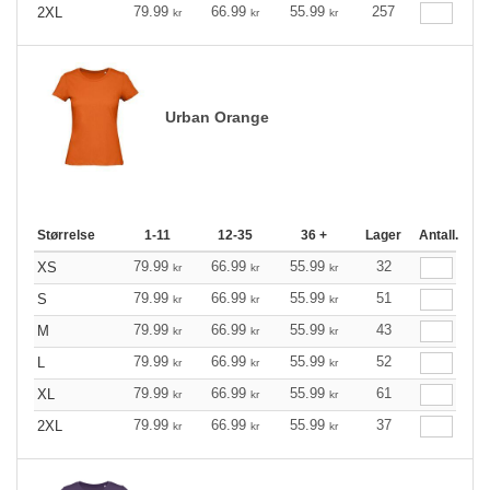
79.99
66.99
55.99
257
2XL
kr
kr
kr
Urban Orange
Størrelse
1-11
12-35
36 +
Lager
Antall.
79.99
66.99
55.99
32
XS
kr
kr
kr
79.99
66.99
55.99
51
S
kr
kr
kr
79.99
66.99
55.99
43
M
kr
kr
kr
79.99
66.99
55.99
52
L
kr
kr
kr
79.99
66.99
55.99
61
XL
kr
kr
kr
79.99
66.99
55.99
37
2XL
kr
kr
kr