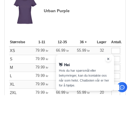
Urban Purple
Størrelse
1-11
12-35
36 +
Lager
Antall.
79.99
66.99
55.99
32
XS
kr
kr
kr
79.99
66.99
55.99
6
S
kr
kr
kr
👋
Hei
79.99
66.99
55.99
31
M
kr
kr
kr
Hvis du har spørsmål eller
79.99
66.99
55.99
52
bekymringer, kan du kontakte oss
L
kr
kr
kr
når som helst. Chatboten vår er her
79.99
66.99
55.99
60
XL
kr
kr
kr
for å hjelpe.
79.99
66.99
55.99
20
2XL
kr
kr
kr
0
ARTIKLER
0.00
KR