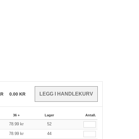
ER
0.00
KR
36 +
Lager
Antall.
78.99
kr
52
78.99
kr
44