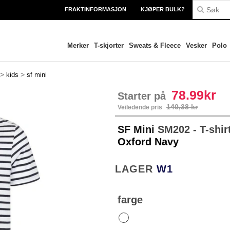
FRAKTINFORMASJON
KJØPER BULK?
Merker
T-skjorter
Sweats & Fleece
Vesker
Polo
>
>
kids
sf mini
78.99kr
Starter på
140,38 kr
Veiledende pris
SF Mini
SM202 - T-shir
Oxford Navy
LAGER
W1
farge