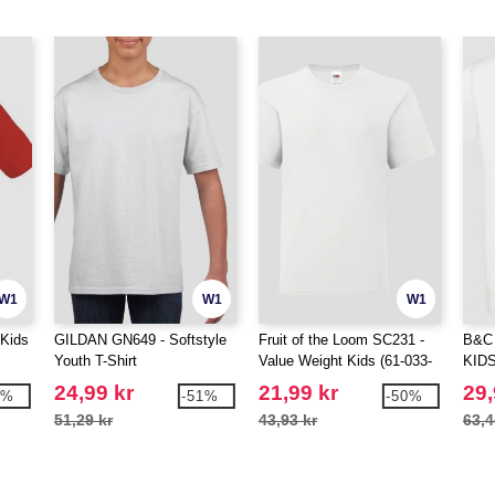
W1
W1
W1
 Kids
GILDAN GN649 - Softstyle
Fruit of the Loom SC231 -
B&C 
Youth T-Shirt
Value Weight Kids (61-033-
KID
0)
24,99 kr
21,99 kr
29,
6%
-51%
-50%
51,29 kr
43,93 kr
63,4