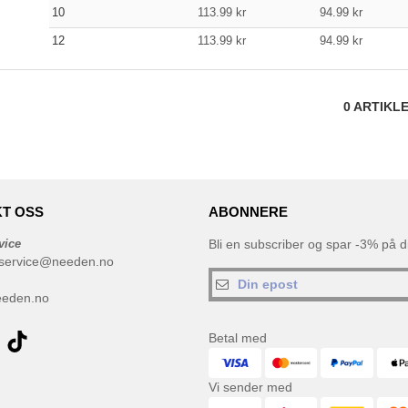
10
113.99
kr
94.99
kr
12
113.99
kr
94.99
kr
0
ARTIKL
T OSS
ABONNERE
vice
Bli en subscriber og spar -3% på di
service@needen.no
eeden.no
Betal med
Vi sender med