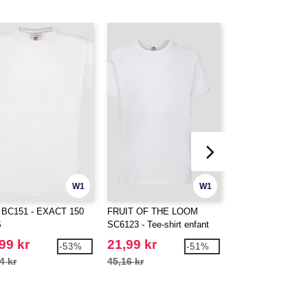
W1
W1
BC151 - EXACT 150
FRUIT OF THE LOOM
JHK JHK153 - Chil
S
SC6123 - Tee-shirt enfant
shirt
99 kr
21,99 kr
18,99 kr
-53%
-51%
4 kr
45,16 kr
34,12 kr