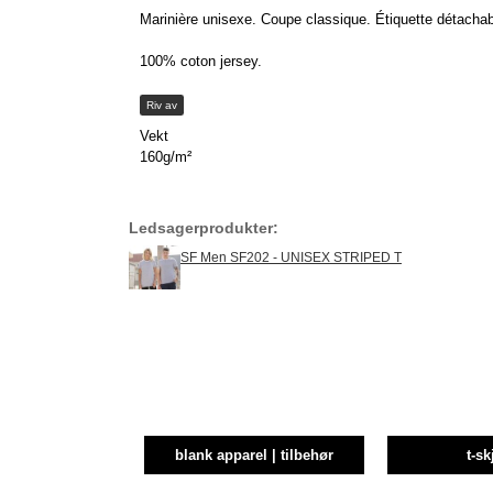
Marinière unisexe. Coupe classique. Étiquette détachab
100% coton jersey.
Riv av
Vekt
160g/m²
Ledsagerprodukter:
SF Men SF202 - UNISEX STRIPED T
blank apparel | tilbehør
t-sk