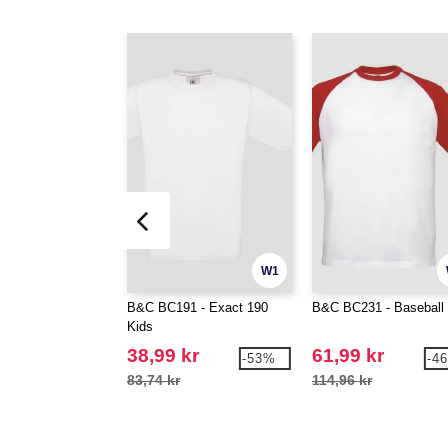
W1
B&C BC191 - Exact 190
B&C BC231 - Baseball
Kids
38,99 kr
61,99 kr
-53%
-4
83,74 kr
114,96 kr