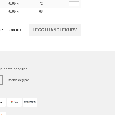
78.99
kr
72
78.99
kr
68
ER
0.00
KR
n neste bestilling!
melde deg på!