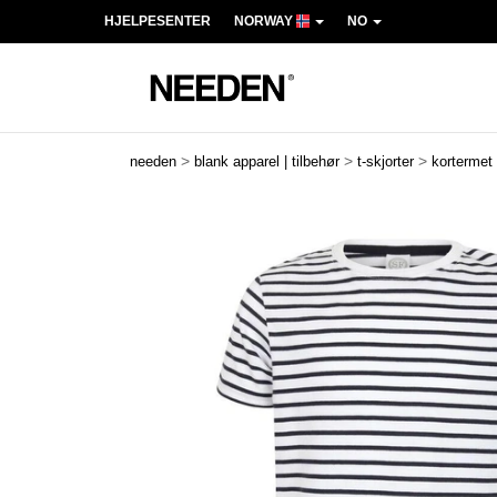
HJELPESENTER
NORWAY
NO
>
>
>
needen
blank apparel | tilbehør
t-skjorter
kortermet
Previous
Next