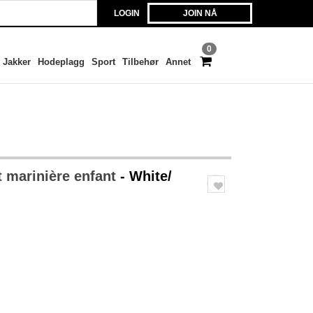
LOGIN
JOIN NÅ
0
Jakker
Hodeplagg
Sport
Tilbehør
Annet
t marinière enfant
- White/