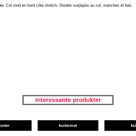
le. Col rond en bord côte stretch. Double surpiqûre au col, manches et bas.
Interessante produkter
jorter
kortermet
ki