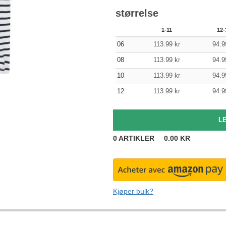
størrelse
1-11
12-
06
113.99
kr
94.9
08
113.99
kr
94.9
10
113.99
kr
94.9
12
113.99
kr
94.9
0
ARTIKLER
0.00
KR
Kjøper bulk?