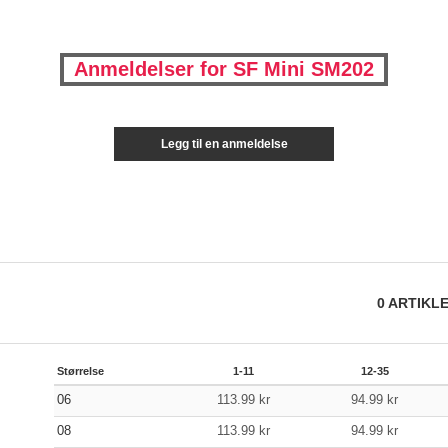
Anmeldelser for SF Mini SM202
Legg til en anmeldelse
0
ARTIKL
Størrelse
1-11
12-35
06
113.99
kr
94.99
kr
08
113.99
kr
94.99
kr