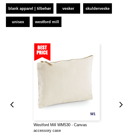
blank apparel | tilbehør
vesker
skulderveske
unisex
westford mill
W1
Westford Mill WM530 - Canvas
accessory case