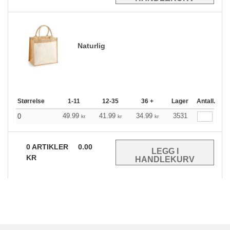
Naturlig
Størrelse
1-11
12-35
36 +
Lager
Antall.
49.99
41.99
34.99
3531
0
kr
kr
kr
0
ARTIKLER
0.00
KR