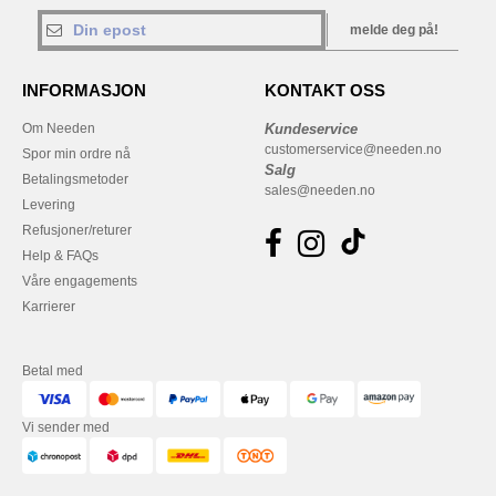
melde deg på!
INFORMASJON
KONTAKT OSS
Om Needen
Kundeservice
customerservice@needen.no
Spor min ordre nå
Salg
Betalingsmetoder
sales@needen.no
Levering
Refusjoner/returer
Help & FAQs
Våre engagements
Karrierer
Betal med
Vi sender med