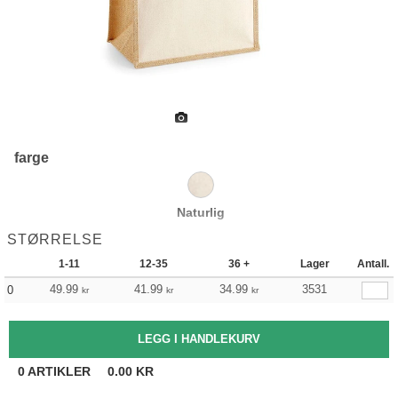
farge
Naturlig
STØRRELSE
1-11
12-35
36 +
Lager
Antall.
49.99
41.99
34.99
3531
0
kr
kr
kr
0
ARTIKLER
0.00
KR