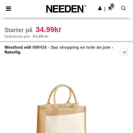
×
Needen-app
0
Last ned app
|
Bedre priser i appen!
34.99kr
Starter på
51,96 kr
Veiledende pris
Westford mill
WM426 - Sac shopping en toile de jute
-
Naturlig
Previous
Next