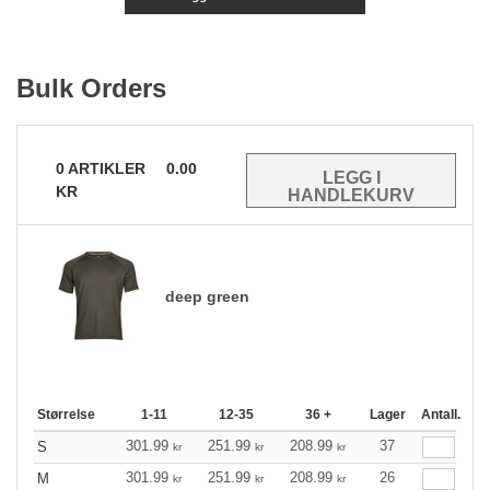
Bulk Orders
0
ARTIKLER
0.00
KR
deep green
Størrelse
1-11
12-35
36 +
Lager
Antall.
301.99
251.99
208.99
37
S
kr
kr
kr
301.99
251.99
208.99
26
M
kr
kr
kr