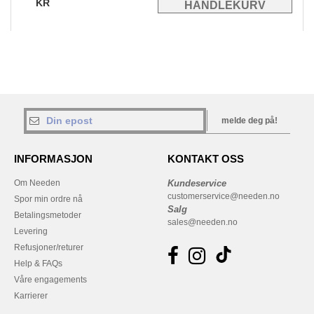
KR
melde deg på!
INFORMASJON
KONTAKT OSS
Om Needen
Kundeservice
customerservice@needen.no
Spor min ordre nå
Salg
Betalingsmetoder
sales@needen.no
Levering
Refusjoner/returer
Help & FAQs
Våre engagements
Karrierer