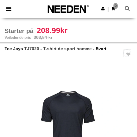
×
Needen-app
0
Last ned app
|
Bedre priser i appen!
208.99kr
Starter på
303,84 kr
Veiledende pris
Tee Jays
TJ7020 - T-shirt de sport homme
- Svart
Previous
Next