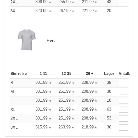
306.99
255.99
211.99
43
2XL
kr
kr
kr
320.99
267.99
221.99
20
3XL
kr
kr
kr
Hvit
Størrelse
1-11
12-35
36 +
Lager
Antall.
301.99
251.99
208.99
39
S
kr
kr
kr
301.99
251.99
208.99
38
M
kr
kr
kr
301.99
251.99
208.99
18
L
kr
kr
kr
301.99
251.99
208.99
63
XL
kr
kr
kr
301.99
251.99
208.99
53
2XL
kr
kr
kr
315.99
263.99
218.99
36
3XL
kr
kr
kr