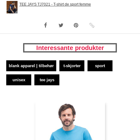
TEE JAYS TJ7021 - T-shirt de sport femme
Interessante produkter
blank apparel | tilbehør
t-skjorter
sport
unisex
tee jays