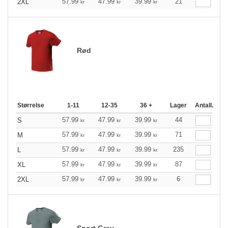
57.99
47.99
39.99
21
2XL
kr
kr
kr
Rød
Størrelse
1-11
12-35
36 +
Lager
Antall.
57.99
47.99
39.99
44
S
kr
kr
kr
57.99
47.99
39.99
71
M
kr
kr
kr
57.99
47.99
39.99
235
L
kr
kr
kr
57.99
47.99
39.99
87
XL
kr
kr
kr
57.99
47.99
39.99
6
2XL
kr
kr
kr
Sport Grey