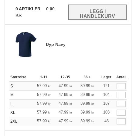
0
ARTIKLER
0.00
KR
Dyp Navy
Størrelse
1-11
12-35
36 +
Lager
Antall.
57.99
47.99
39.99
121
S
kr
kr
kr
57.99
47.99
39.99
104
M
kr
kr
kr
57.99
47.99
39.99
187
L
kr
kr
kr
57.99
47.99
39.99
103
XL
kr
kr
kr
57.99
47.99
39.99
46
2XL
kr
kr
kr