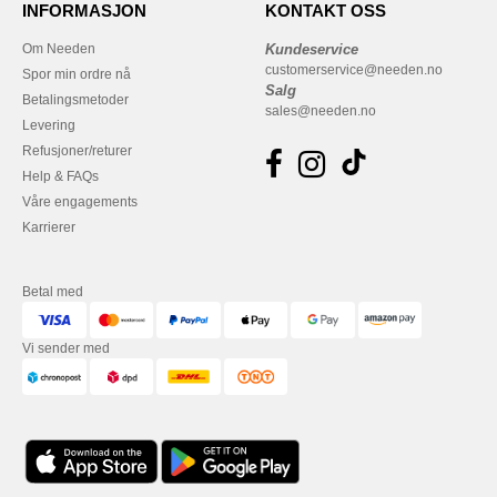
INFORMASJON
KONTAKT OSS
Om Needen
Kundeservice
customerservice@needen.no
Spor min ordre nå
Salg
Betalingsmetoder
sales@needen.no
Levering
Refusjoner/returer
Help & FAQs
Våre engagements
Karrierer
Betal med
Vi sender med