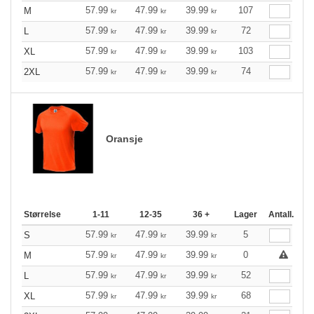
57.99
47.99
39.99
107
M
kr
kr
kr
57.99
47.99
39.99
72
L
kr
kr
kr
57.99
47.99
39.99
103
XL
kr
kr
kr
57.99
47.99
39.99
74
2XL
kr
kr
kr
Oransje
Størrelse
1-11
12-35
36 +
Lager
Antall.
57.99
47.99
39.99
5
S
kr
kr
kr
57.99
47.99
39.99
0
M
kr
kr
kr
57.99
47.99
39.99
52
L
kr
kr
kr
57.99
47.99
39.99
68
XL
kr
kr
kr