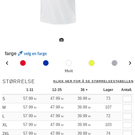
farge
velg en farge
Hvit
STØRRELSE
KLIKK HER FOR Å SE STØRRELSESTABELLEN
1-11
12-35
36 +
Lager
Antall.
57.99
47.99
39.99
73
S
kr
kr
kr
57.99
47.99
39.99
107
M
kr
kr
kr
57.99
47.99
39.99
72
L
kr
kr
kr
57.99
47.99
39.99
103
XL
kr
kr
kr
57.99
47.99
39.99
74
2XL
kr
kr
kr