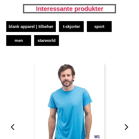
Interessante produkter
blank apparel | tilbehør
t-skjorter
sport
men
starworld
W1