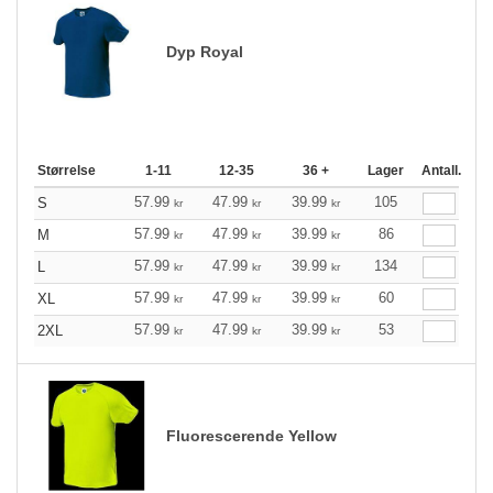
Dyp Royal
Størrelse
1-11
12-35
36 +
Lager
Antall.
57.99
47.99
39.99
105
S
kr
kr
kr
57.99
47.99
39.99
86
M
kr
kr
kr
57.99
47.99
39.99
134
L
kr
kr
kr
57.99
47.99
39.99
60
XL
kr
kr
kr
57.99
47.99
39.99
53
2XL
kr
kr
kr
Fluorescerende Yellow