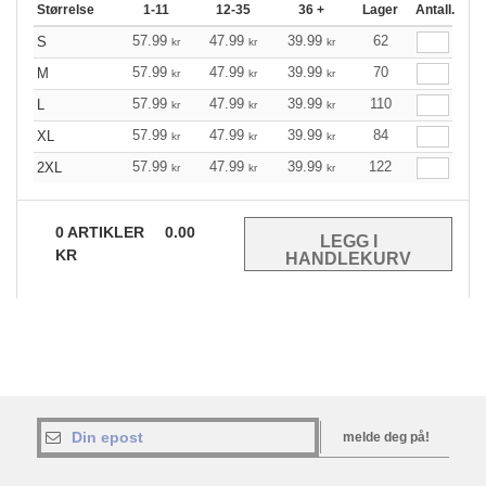
Størrelse
1-11
12-35
36 +
Lager
Antall.
57.99
47.99
39.99
62
S
kr
kr
kr
57.99
47.99
39.99
70
M
kr
kr
kr
57.99
47.99
39.99
110
L
kr
kr
kr
57.99
47.99
39.99
84
XL
kr
kr
kr
57.99
47.99
39.99
122
2XL
kr
kr
kr
0
ARTIKLER
0.00
KR
melde deg på!