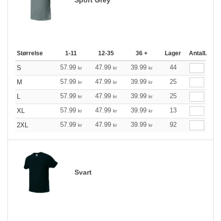
Størrelse
1-11
12-35
36 +
Lager
Antall.
57.99
47.99
39.99
44
S
kr
kr
kr
57.99
47.99
39.99
25
M
kr
kr
kr
57.99
47.99
39.99
25
L
kr
kr
kr
57.99
47.99
39.99
13
XL
kr
kr
kr
57.99
47.99
39.99
92
2XL
kr
kr
kr
Svart