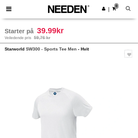
×
Needen-app
0
Last ned app
|
Bedre priser i appen!
39.99kr
Starter på
59,76 kr
Veiledende pris
Starworld
SW300 - Sports Tee Men
- Hvit
Previous
Next