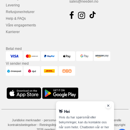
sales@needen.no
Levering
Refusjoner/returer
Help & FAQs
Våre engagements
Karrierer
Betal med
Vi sender med
👋
Hei
Hvis du har spørsmål eller
Juridiske merknader
-
personvernerklæring
-
Vilkår og betingelser
-
Generelle
bekymringer, kan du kontakte oss
kontraktsbetingelser
-
Retningslinjer for informasjonskapsler
-
Site Map
Copyright
når som helst. Chatboten vår er her
2026 needen.no - Alle rettigheter forbeholdt