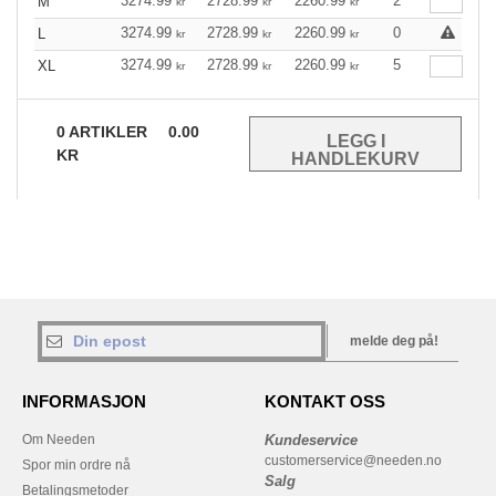
3274.99
2728.99
2260.99
2
M
kr
kr
kr
3274.99
2728.99
2260.99
0
L
kr
kr
kr
3274.99
2728.99
2260.99
5
XL
kr
kr
kr
0
ARTIKLER
0.00
KR
melde deg på!
INFORMASJON
KONTAKT OSS
Om Needen
Kundeservice
customerservice@needen.no
Spor min ordre nå
Salg
Betalingsmetoder