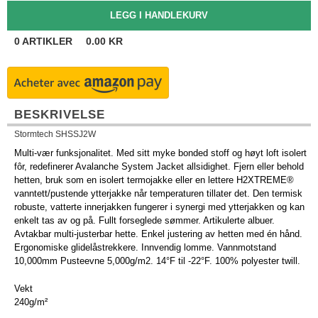
0
ARTIKLER
0.00
KR
BESKRIVELSE
Stormtech SHSSJ2W
Multi-vær funksjonalitet. Med sitt myke bonded stoff og høyt loft isolert
fôr, redefinerer Avalanche System Jacket allsidighet. Fjern eller behold
hetten, bruk som en isolert termojakke eller en lettere H2XTREME®
vanntett/pustende ytterjakke når temperaturen tillater det. Den termisk
robuste, vatterte innerjakken fungerer i synergi med ytterjakken og kan
enkelt tas av og på. Fullt forseglede sømmer. Artikulerte albuer.
Avtakbar multi-justerbar hette. Enkel justering av hetten med én hånd.
Ergonomiske glidelåstrekkere. Innvendig lomme. Vannmotstand
10,000mm Pusteevne 5,000g/m2. 14°F til -22°F. 100% polyester twill.
Vekt
240g/m²