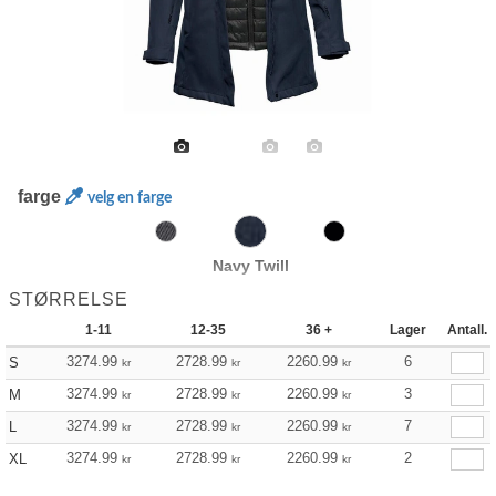
farge
velg en farge
Navy Twill
STØRRELSE
1-11
12-35
36 +
Lager
Antall.
3274.99
2728.99
2260.99
6
S
kr
kr
kr
3274.99
2728.99
2260.99
3
M
kr
kr
kr
3274.99
2728.99
2260.99
7
L
kr
kr
kr
3274.99
2728.99
2260.99
2
XL
kr
kr
kr