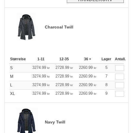
Charcoal Twill
Størrelse
1-11
12-35
36 +
Lager
Antall.
3274.99
2728.99
2260.99
5
S
kr
kr
kr
3274.99
2728.99
2260.99
7
M
kr
kr
kr
3274.99
2728.99
2260.99
8
L
kr
kr
kr
3274.99
2728.99
2260.99
9
XL
kr
kr
kr
Navy Twill