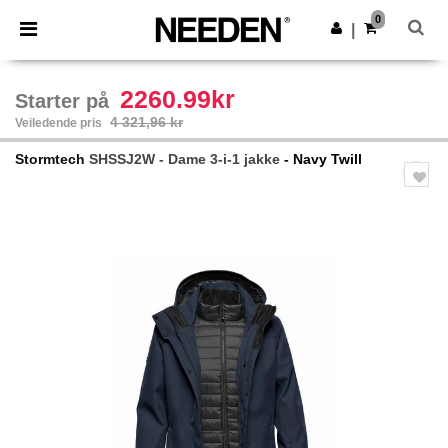
×
Needen-app
0
Last ned app
|
Bedre priser i appen!
2260.99kr
Starter på
4 321,96 kr
Veiledende pris
Stormtech
SHSSJ2W - Dame 3-i-1 jakke
- Navy Twill
Previous
Next