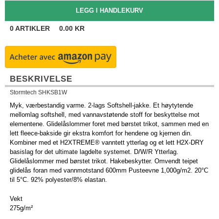
0
ARTIKLER
0.00
KR
BESKRIVELSE
Stormtech SHKSB1W
Myk, værbestandig varme. 2-lags Softshell-jakke. Et høytytende
mellomlag softshell, med vannavstøtende stoff for beskyttelse mot
elementene. Glidelåslommer foret med børstet trikot, sammen med en
lett fleece-bakside gir ekstra komfort for hendene og kjernen din.
Kombiner med et H2XTREME® vanntett ytterlag og et lett H2X-DRY
basislag for det ultimate lagdelte systemet. D/W/R Ytterlag.
Glidelåslommer med børstet trikot. Hakebeskytter. Omvendt teipet
glidelås foran med vannmotstand 600mm Pusteevne 1,000g/m2. 20°C
til 5°C. 92% polyester/8% elastan.
Vekt
275g/m²