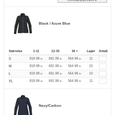
Black / Azure Blue
Størrelse
1-11
12-35
36 +
Lager
Antall.
818.99
681.99
564.99
11
S
kr
kr
kr
818.99
681.99
564.99
10
M
kr
kr
kr
818.99
681.99
564.99
10
L
kr
kr
kr
818.99
681.99
564.99
11
XL
kr
kr
kr
Navy/Carbon