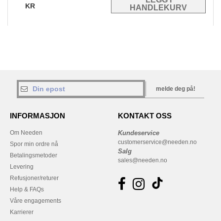
KR
melde deg på!
INFORMASJON
KONTAKT OSS
Om Needen
Kundeservice
customerservice@needen.no
Spor min ordre nå
Salg
Betalingsmetoder
sales@needen.no
Levering
Refusjoner/returer
Help & FAQs
Våre engagements
Karrierer