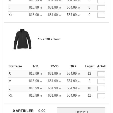
818.99
681.99
564.99
3
M
kr
kr
kr
818.99
681.99
564.99
8
L
kr
kr
kr
818.99
681.99
564.99
9
XL
kr
kr
kr
Svart/Karbon
Størrelse
1-11
12-35
36 +
Lager
Antall.
818.99
681.99
564.99
12
S
kr
kr
kr
818.99
681.99
564.99
2
M
kr
kr
kr
818.99
681.99
564.99
10
L
kr
kr
kr
818.99
681.99
564.99
11
XL
kr
kr
kr
0
ARTIKLER
0.00