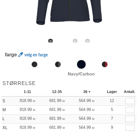
farge
velg en farge
Navy/Carbon
STØRRELSE
1-11
12-35
36 +
Lager
Antall.
818.99
681.99
564.99
12
S
kr
kr
kr
818.99
681.99
564.99
5
M
kr
kr
kr
818.99
681.99
564.99
7
L
kr
kr
kr
818.99
681.99
564.99
9
XL
kr
kr
kr