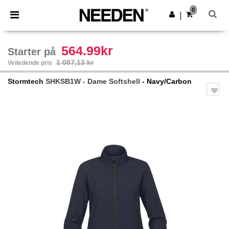
×
Needen-app
0
Last ned app
|
Bedre priser i appen!
564.99kr
Starter på
1 087,13 kr
Veiledende pris
Stormtech
SHKSB1W - Dame Softshell
- Navy/Carbon
Previous
Next