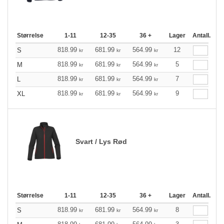
Størrelse
1-11
12-35
36 +
Lager
Antall.
818.99
681.99
564.99
12
S
kr
kr
kr
818.99
681.99
564.99
5
M
kr
kr
kr
818.99
681.99
564.99
7
L
kr
kr
kr
818.99
681.99
564.99
9
XL
kr
kr
kr
Svart / Lys Rød
Størrelse
1-11
12-35
36 +
Lager
Antall.
818.99
681.99
564.99
8
S
kr
kr
kr