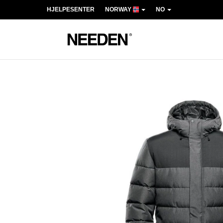
HJELPESENTER
NORWAY
NO
Previous
Next