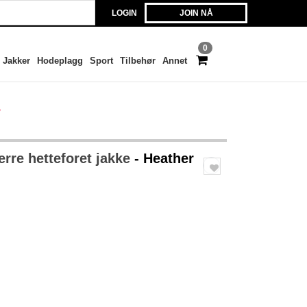
LOGIN
JOIN NÅ
0
Jakker
Hodeplagg
Sport
Tilbehør
Annet
r
rre hetteforet jakke
- Heather