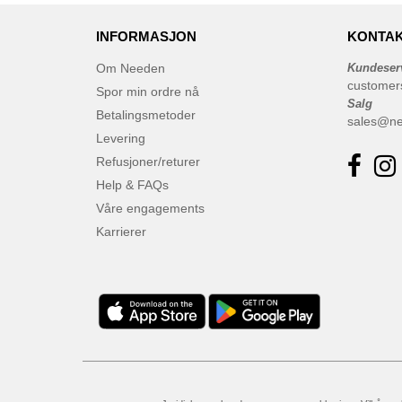
INFORMASJON
KONTAK
Om Needen
Kundeser
customer
Spor min ordre nå
Salg
Betalingsmetoder
sales@n
Levering
Refusjoner/returer
Help & FAQs
Våre engagements
Karrierer