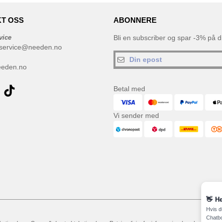
T OSS
ABONNERE
vice
Bli en subscriber og spar -3% på di
service@needen.no
eeden.no
Betal med
Vi sender med
👋
He
Hvis d
Chatbo