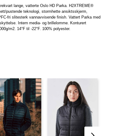
en trekvart lange, vatterte Oslo HD Parka. H2XTREME®
ntett/pustende teknologi, stormhette ansiktsskjerm,
PFC-fri slitesterk vannavvisende finish. Vattert Parka med
skyttelse. Intern media- og brillelomme. Konturert
00g/m2. 14°F til -22°F. 100% polyester.