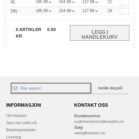
185.99
154.99
127.99
21
XL
kr
kr
kr
185.99
154.99
127.99
19
2XL
kr
kr
kr
0
ARTIKLER
0.00
KR
melde deg på!
INFORMASJON
KONTAKT OSS
Om Needen
Kundeservice
customerservice@needen.no
Spor min ordre nå
Salg
Betalingsmetoder
sales@needen.no
Levering