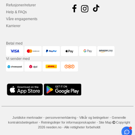
Refusjoner/returer
Help & FAQs
Våre engagements
Karrierer
Betal med
Vi sender med
Juridiske merknader
-
personvernerklæring
-
Vilkår og betingelser
-
Generelle
kontraktsbetingelser
-
Retningslinjer for informasjonskapsler
-
Site Map
Copyright
2026 needen.no - Alle rettigheter forbeholdt