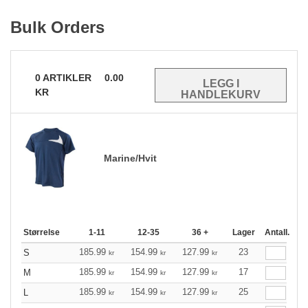
Bulk Orders
0
ARTIKLER
0.00
KR
Marine/Hvit
Størrelse
1-11
12-35
36 +
Lager
Antall.
185.99
154.99
127.99
23
S
kr
kr
kr
185.99
154.99
127.99
17
M
kr
kr
kr
185.99
154.99
127.99
25
L
kr
kr
kr