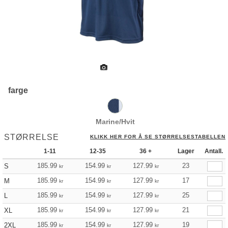
farge
Marine/Hvit
STØRRELSE
KLIKK HER FOR Å SE STØRRELSESTABELLEN
1-11
12-35
36 +
Lager
Antall.
185.99
154.99
127.99
23
S
kr
kr
kr
185.99
154.99
127.99
17
M
kr
kr
kr
185.99
154.99
127.99
25
L
kr
kr
kr
185.99
154.99
127.99
21
XL
kr
kr
kr
185.99
154.99
127.99
19
2XL
kr
kr
kr