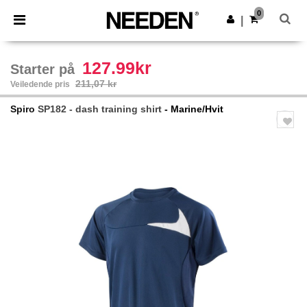
×
Needen-app
0
Last ned app
|
Bedre priser i appen!
127.99kr
Starter på
211,07 kr
Veiledende pris
Spiro
SP182 - dash training shirt
- Marine/Hvit
Previous
Next