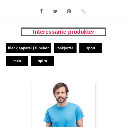
Interessante produkter
blank apparel | tilbehør
t-skjorter
sport
men
spiro