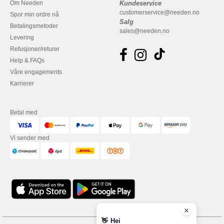
Om Needen
Kundeservice
customerservice@needen.no
Spor min ordre nå
Salg
Betalingsmetoder
sales@needen.no
Levering
Refusjoner/returer
Help & FAQs
Våre engagements
Karrierer
Betal med
Vi sender med
👋
Hei