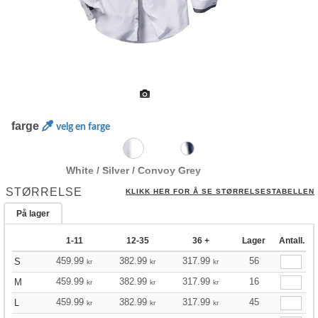
farge
velg en farge
White / Silver / Convoy Grey
STØRRELSE
KLIKK HER FOR Å SE STØRRELSESTABELLEN
På lager
1-11
12-35
36 +
Lager
Antall.
459.99
382.99
317.99
56
S
kr
kr
kr
459.99
382.99
317.99
16
M
kr
kr
kr
459.99
382.99
317.99
45
L
kr
kr
kr