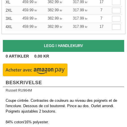
459.99
382.99
317.99
17
XL
kr
kr
kr
459.99
382.99
317.99
7
2XL
kr
kr
kr
459.99
382.99
317.99
7
3XL
kr
kr
kr
459.99
382.99
317.99
17
4XL
kr
kr
kr
0
ARTIKLER
0.00
KR
BESKRIVELSE
Russell RU964M
Coupe cintrée. Contrastes de couleurs au niveau des poignets et de
l'encolure. Dessous de col boutonné. Pince au dos. Ourlet arrondi.
Poignets ajustables 2 boutons.
84% coton/16% polyester.