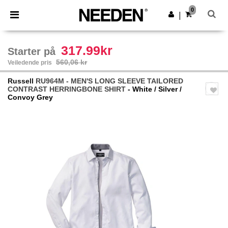
×
Needen-app
0
Last ned app
|
Bedre priser i appen!
317.99kr
Starter på
560,06 kr
Veiledende pris
Russell
RU964M - MEN'S LONG SLEEVE TAILORED
CONTRAST HERRINGBONE SHIRT
- White / Silver /
Convoy Grey
Previous
Next