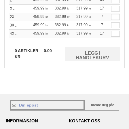
L
kr
kr
kr
459.99
382.99
317.99
17
XL
kr
kr
kr
459.99
382.99
317.99
7
2XL
kr
kr
kr
459.99
382.99
317.99
7
3XL
kr
kr
kr
459.99
382.99
317.99
17
4XL
kr
kr
kr
0
ARTIKLER
0.00
KR
melde deg på!
INFORMASJON
KONTAKT OSS