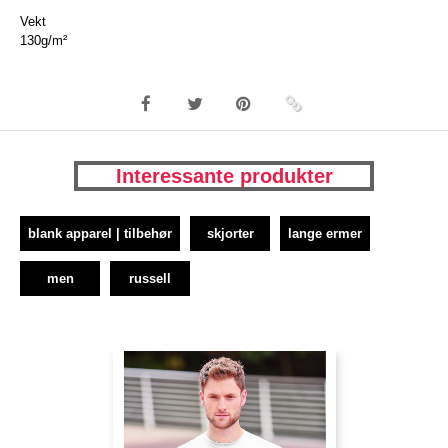
Vekt
130g/m²
Interessante produkter
blank apparel | tilbehør
skjorter
lange ermer
men
russell