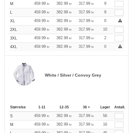
459.99
382.99
317.99
9
M
kr
kr
kr
459.99
382.99
317.99
9
L
kr
kr
kr
459.99
382.99
317.99
0
XL
kr
kr
kr
459.99
382.99
317.99
10
2XL
kr
kr
kr
459.99
382.99
317.99
2
3XL
kr
kr
kr
459.99
382.99
317.99
0
4XL
kr
kr
kr
White / Silver / Convoy Grey
Størrelse
1-11
12-35
36 +
Lager
Antall.
459.99
382.99
317.99
56
S
kr
kr
kr
459.99
382.99
317.99
16
M
kr
kr
kr
459.99
382.99
317.99
45