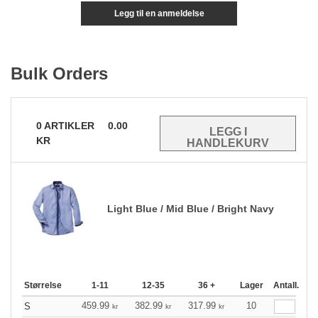
Legg til en anmeldelse
Bulk Orders
0
ARTIKLER
0.00
KR
Light Blue / Mid Blue / Bright Navy
Størrelse
1-11
12-35
36 +
Lager
Antall.
459.99
382.99
317.99
10
S
kr
kr
kr