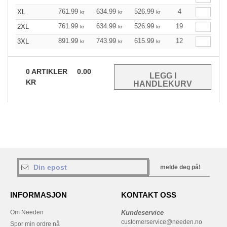
761.99
634.99
526.99
4
XL
kr
kr
kr
761.99
634.99
526.99
19
2XL
kr
kr
kr
891.99
743.99
615.99
12
3XL
kr
kr
kr
0
ARTIKLER
0.00
KR
melde deg på!
INFORMASJON
KONTAKT OSS
Om Needen
Kundeservice
customerservice@needen.no
Spor min ordre nå