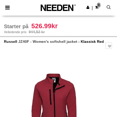
×
Needen-app
0
Last ned app
|
Bedre priser i appen!
526.99kr
Starter på
944,52 kr
Veiledende pris
Russell
JZ40F - Women's softshell jacket
- Klassisk Red
Previous
Next