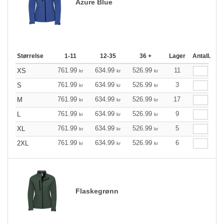
Azure Blue
Størrelse
1-11
12-35
36 +
Lager
Antall.
761.99
634.99
526.99
11
XS
kr
kr
kr
761.99
634.99
526.99
3
S
kr
kr
kr
761.99
634.99
526.99
17
M
kr
kr
kr
761.99
634.99
526.99
9
L
kr
kr
kr
761.99
634.99
526.99
5
XL
kr
kr
kr
761.99
634.99
526.99
6
2XL
kr
kr
kr
Flaskegrønn