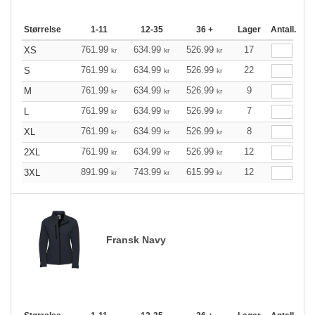
Størrelse
1-11
12-35
36 +
Lager
Antall.
761.99
634.99
526.99
17
XS
kr
kr
kr
761.99
634.99
526.99
22
S
kr
kr
kr
761.99
634.99
526.99
9
M
kr
kr
kr
761.99
634.99
526.99
7
L
kr
kr
kr
761.99
634.99
526.99
8
XL
kr
kr
kr
761.99
634.99
526.99
12
2XL
kr
kr
kr
891.99
743.99
615.99
12
3XL
kr
kr
kr
Fransk Navy