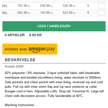
761.99
634.99
526.99
9
2XL
kr
kr
kr
891.99
743.99
615.99
9
3XL
kr
kr
kr
0
ARTIKLER
0.00
KR
BESKRIVELSE
Russell JZ40F
92% polyester / 8% elastane. 3 layer softshell fabric with breathable
membrane and bonded microfleece lining, water resistant to 5000mm.
Side pockets and chest pocket with inner lining, reversed zip and cord
pulls. Full zip with inner storm flap and zip neck protector at collar.
Bungee cord in hem. Adjustable cuffs. Drop tail. Feminine fit. Large left
chest side decoration access. Fully launderable at 40°C.
Washing Instructions