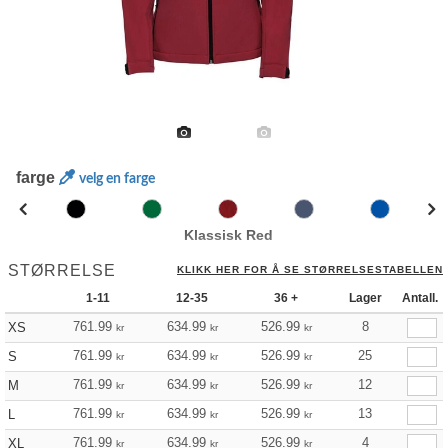
farge
velg en farge
Klassisk Red
STØRRELSE
KLIKK HER FOR Å SE STØRRELSESTABELLEN
1-11
12-35
36 +
Lager
Antall.
761.99
634.99
526.99
8
XS
kr
kr
kr
761.99
634.99
526.99
25
S
kr
kr
kr
761.99
634.99
526.99
12
M
kr
kr
kr
761.99
634.99
526.99
13
L
kr
kr
kr
761.99
634.99
526.99
4
XL
kr
kr
kr