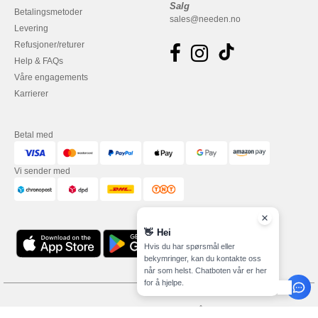
Salg
Betalingsmetoder
sales@needen.no
Levering
Refusjoner/returer
Help & FAQs
Våre engagements
Karrierer
Betal med
Vi sender med
👋
Hei
Hvis du har spørsmål eller
bekymringer, kan du kontakte oss
når som helst. Chatboten vår er her
for å hjelpe.
Juridiske merknader
-
personvernerklæring
-
Vilkår og betingelser
-
Generelle