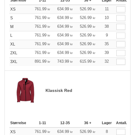
Størrelse
1-11
12-35
36 +
Lager
Antall.
761.99
634.99
526.99
11
XS
kr
kr
kr
761.99
634.99
526.99
10
S
kr
kr
kr
761.99
634.99
526.99
38
M
kr
kr
kr
761.99
634.99
526.99
9
L
kr
kr
kr
761.99
634.99
526.99
35
XL
kr
kr
kr
761.99
634.99
526.99
39
2XL
kr
kr
kr
891.99
743.99
615.99
32
3XL
kr
kr
kr
Klassisk Red
Størrelse
1-11
12-35
36 +
Lager
Antall.
761.99
634.99
526.99
8
XS
kr
kr
kr