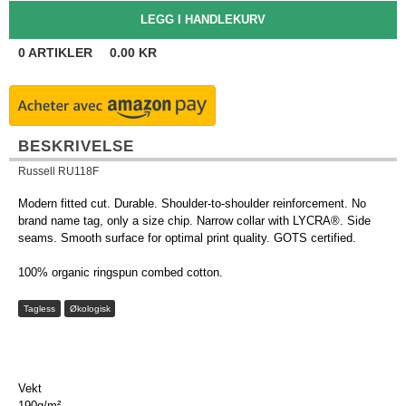
0
ARTIKLER
0.00
KR
BESKRIVELSE
Russell RU118F
Modern fitted cut. Durable. Shoulder-to-shoulder reinforcement. No
brand name tag, only a size chip. Narrow collar with LYCRA®. Side
seams. Smooth surface for optimal print quality. GOTS certified.
100% organic ringspun combed cotton.
Tagless
Økologisk
Vekt
190g/m²