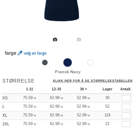
farge
velg en farge
Fransk Navy
STØRRELSE
KLIKK HER FOR Å SE STØRRELSESTABELLEN
1-11
12-35
36 +
Lager
Antall.
75.59
62.99
52.99
30
XS
kr
kr
kr
75.59
62.99
52.99
52
L
kr
kr
kr
75.59
62.99
52.99
118
XL
kr
kr
kr
75.59
62.99
52.99
22
2XL
kr
kr
kr