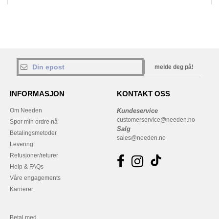
melde deg på!
INFORMASJON
KONTAKT OSS
Om Needen
Kundeservice
customerservice@needen.no
Spor min ordre nå
Salg
Betalingsmetoder
sales@needen.no
Levering
Refusjoner/returer
Help & FAQs
Våre engagements
Karrierer
Betal med