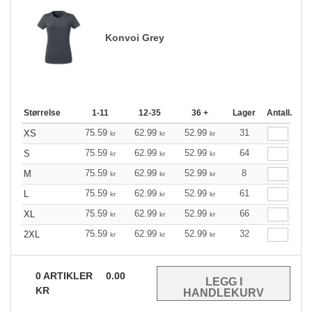
Konvoi Grey
Størrelse
1-11
12-35
36 +
Lager
Antall.
75.59
62.99
52.99
31
XS
kr
kr
kr
75.59
62.99
52.99
64
S
kr
kr
kr
75.59
62.99
52.99
8
M
kr
kr
kr
75.59
62.99
52.99
61
L
kr
kr
kr
75.59
62.99
52.99
66
XL
kr
kr
kr
75.59
62.99
52.99
32
2XL
kr
kr
kr
0
ARTIKLER
0.00
KR