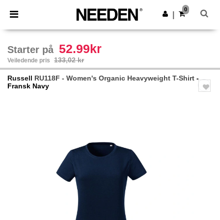
×
Needen-app
0
Last ned app
|
Bedre priser i appen!
52.99kr
Starter på
133,02 kr
Veiledende pris
Russell
RU118F - Women's Organic Heavyweight T-Shirt
-
Fransk Navy
Previous
Next