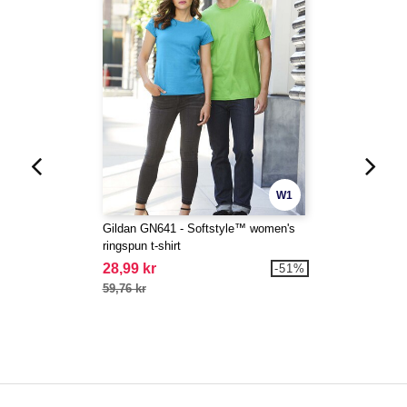
W1
Gildan GN641 - Softstyle™ women's
ringspun t-shirt
28,99 kr
-51%
59,76 kr