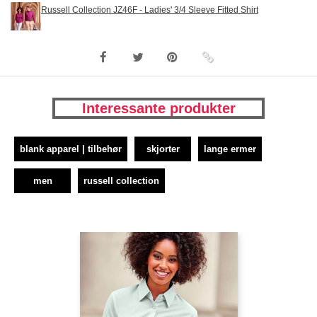
Russell Collection JZ46F - Ladies' 3/4 Sleeve Fitted Shirt
Interessante produkter
blank apparel | tilbehør
skjorter
lange ermer
men
russell collection