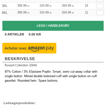
389.99
324.99
269.99
19
3XL
kr
kr
kr
389.99
324.99
269.99
11
4XL
kr
kr
kr
0
ARTIKLER
0.00
KR
BESKRIVELSE
Russell Collection JZ946
97% Cotton / 3% Elastane Poplin. Smart, semi cut-away collar with
single button. Mitred double buttoned cuff with single button on cuff
gauntlet. Rounded hem. Spare buttons.
Ledsagerprodukter: