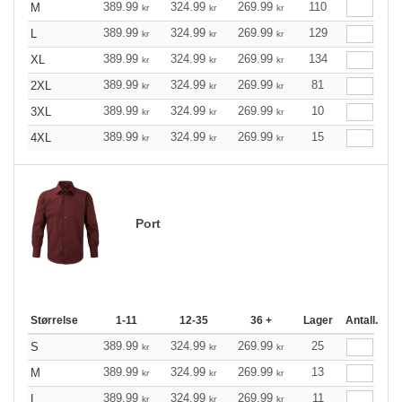
389.99
324.99
269.99
110
M
kr
kr
kr
389.99
324.99
269.99
129
L
kr
kr
kr
389.99
324.99
269.99
134
XL
kr
kr
kr
389.99
324.99
269.99
81
2XL
kr
kr
kr
389.99
324.99
269.99
10
3XL
kr
kr
kr
389.99
324.99
269.99
15
4XL
kr
kr
kr
Port
Størrelse
1-11
12-35
36 +
Lager
Antall.
389.99
324.99
269.99
25
S
kr
kr
kr
389.99
324.99
269.99
13
M
kr
kr
kr
389.99
324.99
269.99
11
L
kr
kr
kr