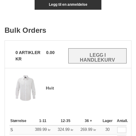
Legg til en anmeldelse
Bulk Orders
0
ARTIKLER
0.00
KR
Hvit
Størrelse
1-11
12-35
36 +
Lager
Antall.
389.99
324.99
269.99
30
S
kr
kr
kr