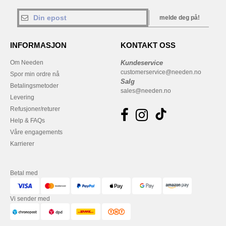
melde deg på!
INFORMASJON
KONTAKT OSS
Om Needen
Kundeservice
customerservice@needen.no
Spor min ordre nå
Salg
Betalingsmetoder
sales@needen.no
Levering
Refusjoner/returer
Help & FAQs
Våre engagements
Karrierer
Betal med
Vi sender med