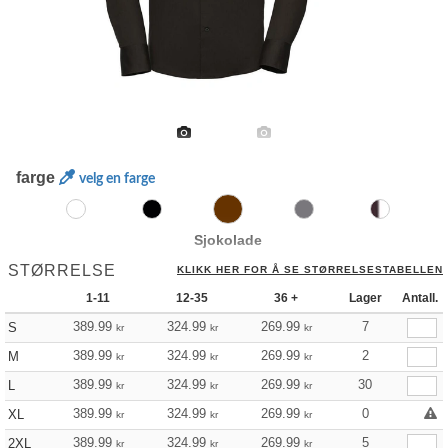
farge
velg en farge
Sjokolade
STØRRELSE
KLIKK HER FOR Å SE STØRRELSESTABELLEN
1-11
12-35
36 +
Lager
Antall.
389.99
324.99
269.99
7
S
kr
kr
kr
389.99
324.99
269.99
2
M
kr
kr
kr
389.99
324.99
269.99
30
L
kr
kr
kr
389.99
324.99
269.99
0
XL
kr
kr
kr
389.99
324.99
269.99
5
2XL
kr
kr
kr