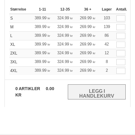
Størrelse
1-11
12-35
36 +
Lager
Antall.
389.99
324.99
269.99
103
S
kr
kr
kr
389.99
324.99
269.99
139
M
kr
kr
kr
389.99
324.99
269.99
86
L
kr
kr
kr
389.99
324.99
269.99
42
XL
kr
kr
kr
389.99
324.99
269.99
12
2XL
kr
kr
kr
389.99
324.99
269.99
8
3XL
kr
kr
kr
389.99
324.99
269.99
2
4XL
kr
kr
kr
0
ARTIKLER
0.00
KR