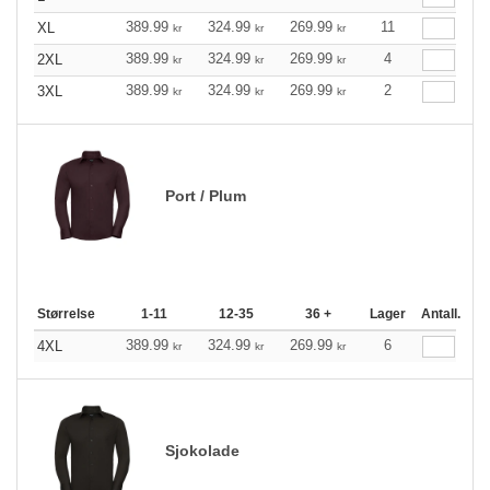
389.99
324.99
269.99
11
XL
kr
kr
kr
389.99
324.99
269.99
4
2XL
kr
kr
kr
389.99
324.99
269.99
2
3XL
kr
kr
kr
Port / Plum
Størrelse
1-11
12-35
36 +
Lager
Antall.
389.99
324.99
269.99
6
4XL
kr
kr
kr
Sjokolade