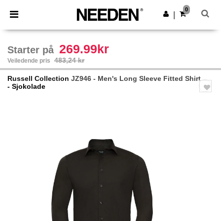
×
Needen-app
0
Last ned app
|
Bedre priser i appen!
269.99kr
Starter på
483,24 kr
Veiledende pris
Russell Collection
JZ946 - Men's Long Sleeve Fitted Shirt
- Sjokolade
Previous
Next