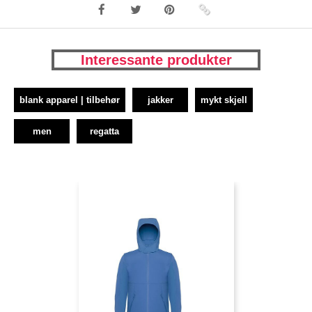
Interessante produkter
blank apparel | tilbehør
jakker
mykt skjell
men
regatta