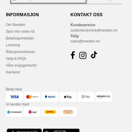
INFORMASJON
KONTAKT OSS
Om Needen
Kundeservice
customerservice@needen.no
Spor min ordre nå
Salg
Betalingsmetoder
sales@needen.no
Levering
Refusjoner/returer
Help & FAQs
Våre engagements
Karrierer
Betal med
Vi sender med