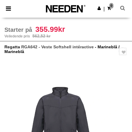
×
Needen-app
0
Last ned app
|
Bedre priser i appen!
355.99kr
Starter på
562,52 kr
Veiledende pris
Regatta
RGA642 - Veste Softshell intéractive
- Marineblå /
Marineblå
Previous
Next