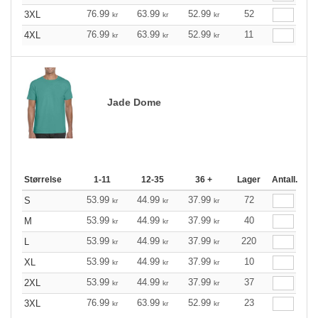
76.99
63.99
52.99
52
3XL
kr
kr
kr
76.99
63.99
52.99
11
4XL
kr
kr
kr
Jade Dome
Størrelse
1-11
12-35
36 +
Lager
Antall.
53.99
44.99
37.99
72
S
kr
kr
kr
53.99
44.99
37.99
40
M
kr
kr
kr
53.99
44.99
37.99
220
L
kr
kr
kr
53.99
44.99
37.99
10
XL
kr
kr
kr
53.99
44.99
37.99
37
2XL
kr
kr
kr
76.99
63.99
52.99
23
3XL
kr
kr
kr