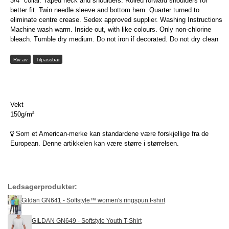
3/4" collar. Taped neck and shoulders. Rolled forward shoulders for
better fit. Twin needle sleeve and bottom hem. Quarter turned to
eliminate centre crease. Sedex approved supplier. Washing Instructions
Machine wash warm. Inside out, with like colours. Only non-chlorine
bleach. Tumble dry medium. Do not iron if decorated. Do not dry clean
Riv av
Tilpassbar
Vekt
150g/m²
Som et American-merke kan standardene være forskjellige fra de
European. Denne artikkelen kan være større i størrelsen.
Ledsagerprodukter:
Gildan GN641 - Softstyle™ women's ringspun t-shirt
GILDAN GN649 - Softstyle Youth T-Shirt