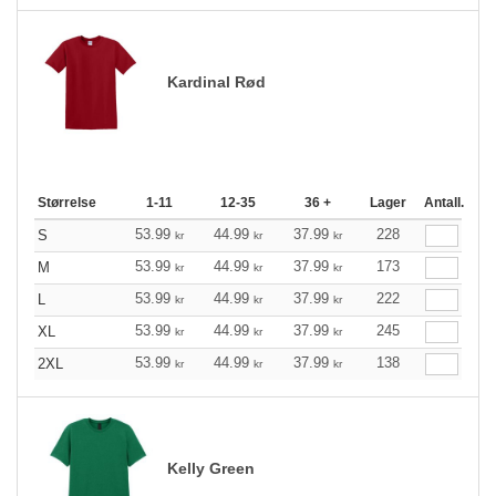
Kardinal Rød
Størrelse
1-11
12-35
36 +
Lager
Antall.
53.99
44.99
37.99
228
S
kr
kr
kr
53.99
44.99
37.99
173
M
kr
kr
kr
53.99
44.99
37.99
222
L
kr
kr
kr
53.99
44.99
37.99
245
XL
kr
kr
kr
53.99
44.99
37.99
138
2XL
kr
kr
kr
Kelly Green