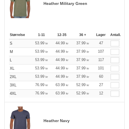
Heather Military Green
Størrelse
1-11
12-35
36 +
Lager
Antall.
53.99
44.99
37.99
47
S
kr
kr
kr
53.99
44.99
37.99
107
M
kr
kr
kr
53.99
44.99
37.99
117
L
kr
kr
kr
53.99
44.99
37.99
101
XL
kr
kr
kr
53.99
44.99
37.99
60
2XL
kr
kr
kr
76.99
63.99
52.99
27
3XL
kr
kr
kr
76.99
63.99
52.99
12
4XL
kr
kr
kr
Heather Navy