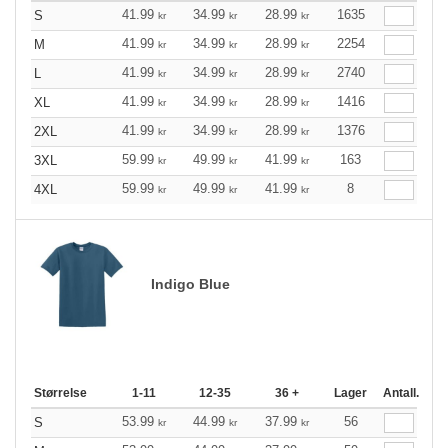
41.99
34.99
28.99
1635
S
kr
kr
kr
41.99
34.99
28.99
2254
M
kr
kr
kr
41.99
34.99
28.99
2740
L
kr
kr
kr
41.99
34.99
28.99
1416
XL
kr
kr
kr
41.99
34.99
28.99
1376
2XL
kr
kr
kr
59.99
49.99
41.99
163
3XL
kr
kr
kr
59.99
49.99
41.99
8
4XL
kr
kr
kr
Indigo Blue
Størrelse
1-11
12-35
36 +
Lager
Antall.
53.99
44.99
37.99
56
S
kr
kr
kr