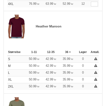
76.99
63.99
52.99
12
4XL
kr
kr
kr
Heather Maroon
Størrelse
1-11
12-35
36 +
Lager
Antall.
50.99
42.99
35.99
0
S
kr
kr
kr
50.99
42.99
35.99
0
M
kr
kr
kr
50.99
42.99
35.99
0
L
kr
kr
kr
50.99
42.99
35.99
0
XL
kr
kr
kr
50.99
42.99
35.99
0
2XL
kr
kr
kr