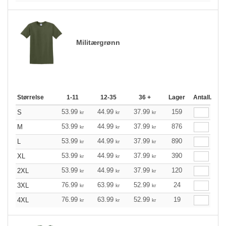
Militærgrønn
Størrelse
1-11
12-35
36 +
Lager
Antall.
53.99
44.99
37.99
159
S
kr
kr
kr
53.99
44.99
37.99
876
M
kr
kr
kr
53.99
44.99
37.99
890
L
kr
kr
kr
53.99
44.99
37.99
390
XL
kr
kr
kr
53.99
44.99
37.99
120
2XL
kr
kr
kr
76.99
63.99
52.99
24
3XL
kr
kr
kr
76.99
63.99
52.99
19
4XL
kr
kr
kr