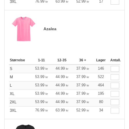
76.99
63.99
52.99
17
3XL
kr
kr
kr
Azalea
Størrelse
1-11
12-35
36 +
Lager
Antall.
53.99
44.99
37.99
146
S
kr
kr
kr
53.99
44.99
37.99
522
M
kr
kr
kr
53.99
44.99
37.99
464
L
kr
kr
kr
53.99
44.99
37.99
195
XL
kr
kr
kr
53.99
44.99
37.99
80
2XL
kr
kr
kr
76.99
63.99
52.99
34
3XL
kr
kr
kr