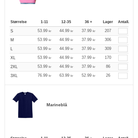
Størrelse
1-11
12-35
36 +
Lager
Antall.
53.99
44.99
37.99
207
S
kr
kr
kr
53.99
44.99
37.99
306
M
kr
kr
kr
53.99
44.99
37.99
309
L
kr
kr
kr
53.99
44.99
37.99
170
XL
kr
kr
kr
53.99
44.99
37.99
86
2XL
kr
kr
kr
76.99
63.99
52.99
26
3XL
kr
kr
kr
Marineblå