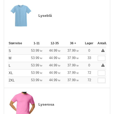
Lyseblå
Størrelse
1-11
12-35
36 +
Lager
Antall.
53.99
44.99
37.99
0
S
kr
kr
kr
53.99
44.99
37.99
33
M
kr
kr
kr
53.99
44.99
37.99
0
L
kr
kr
kr
53.99
44.99
37.99
72
XL
kr
kr
kr
53.99
44.99
37.99
72
2XL
kr
kr
kr
Lyserosa