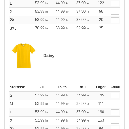
53.99
44.99
37.99
122
L
kr
kr
kr
53.99
44.99
37.99
58
XL
kr
kr
kr
53.99
44.99
37.99
29
2XL
kr
kr
kr
76.99
63.99
52.99
25
3XL
kr
kr
kr
Daisy
Størrelse
1-11
12-35
36 +
Lager
Antall.
53.99
44.99
37.99
145
S
kr
kr
kr
53.99
44.99
37.99
111
M
kr
kr
kr
53.99
44.99
37.99
160
L
kr
kr
kr
53.99
44.99
37.99
163
XL
kr
kr
kr
53.99
44.99
37.99
64
2XL
kr
kr
kr