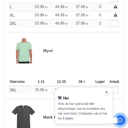
53.99
44.99
37.99
0
L
kr
kr
kr
53.99
44.99
37.99
0
XL
kr
kr
kr
53.99
44.99
37.99
2
2XL
kr
kr
kr
Mynt
Størrelse
1-11
12-35
36 +
Lager
Antall.
76.99
63.99
52.99
24
3XL
kr
kr
kr
👋
Hei
Hvis du har spørsmål eller
bekymringer, kan du kontakte oss
når som helst. Chatboten vår er her
Mørk Heather
for å hjelpe.