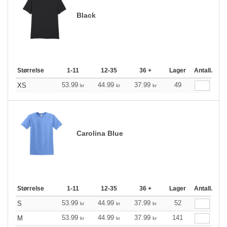
Black
Størrelse
1-11
12-35
36 +
Lager
Antall.
53.99
44.99
37.99
49
XS
kr
kr
kr
Carolina Blue
Størrelse
1-11
12-35
36 +
Lager
Antall.
53.99
44.99
37.99
52
S
kr
kr
kr
53.99
44.99
37.99
141
M
kr
kr
kr