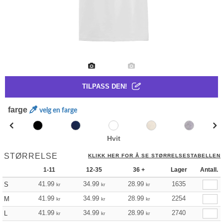
TILPASS DEN!
farge
velg en farge
Hvit
STØRRELSE
KLIKK HER FOR Å SE STØRRELSESTABELLEN
1-11
12-35
36 +
Lager
Antall.
41.99
34.99
28.99
1635
S
kr
kr
kr
41.99
34.99
28.99
2254
M
kr
kr
kr
41.99
34.99
28.99
2740
L
kr
kr
kr