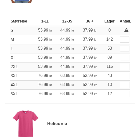
Størrelse
1-11
12-35
36 +
Lager
Antall.
53.99
44.99
37.99
0
S
kr
kr
kr
53.99
44.99
37.99
142
M
kr
kr
kr
53.99
44.99
37.99
53
L
kr
kr
kr
53.99
44.99
37.99
89
XL
kr
kr
kr
53.99
44.99
37.99
116
2XL
kr
kr
kr
76.99
63.99
52.99
43
3XL
kr
kr
kr
76.99
63.99
52.99
10
4XL
kr
kr
kr
76.99
63.99
52.99
12
5XL
kr
kr
kr
Heliconia