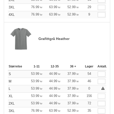
76.99
63.99
52.99
29
3XL
kr
kr
kr
76.99
63.99
52.99
9
4XL
kr
kr
kr
Grafittgrå Heather
Størrelse
1-11
12-35
36 +
Lager
Antall.
53.99
44.99
37.99
54
S
kr
kr
kr
53.99
44.99
37.99
46
M
kr
kr
kr
53.99
44.99
37.99
0
L
kr
kr
kr
53.99
44.99
37.99
156
XL
kr
kr
kr
53.99
44.99
37.99
72
2XL
kr
kr
kr
76.99
63.99
52.99
35
3XL
kr
kr
kr