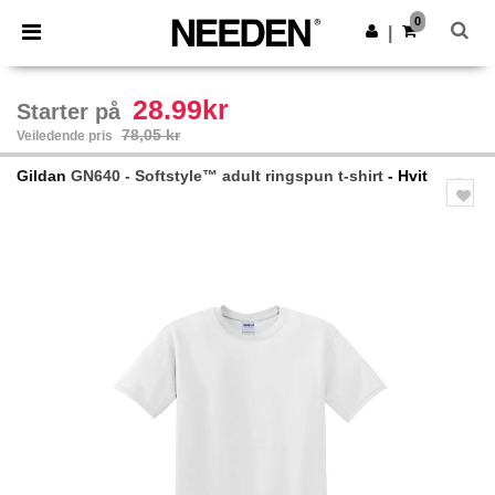
×
Needen-app
0
Last ned app
|
Bedre priser i appen!
28.99kr
Starter på
78,05 kr
Veiledende pris
Gildan
GN640 - Softstyle™ adult ringspun t-shirt
- Hvit
Previous
Next