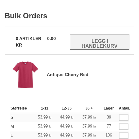
Bulk Orders
0
ARTIKLER
0.00
KR
Antique Cherry Red
Størrelse
1-11
12-35
36 +
Lager
Antall.
53.99
44.99
37.99
39
S
kr
kr
kr
53.99
44.99
37.99
77
M
kr
kr
kr
53.99
44.99
37.99
106
L
kr
kr
kr