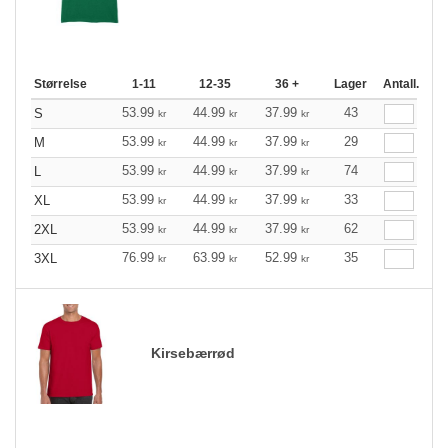
Størrelse
1-11
12-35
36 +
Lager
Antall.
53.99
44.99
37.99
43
S
kr
kr
kr
53.99
44.99
37.99
29
M
kr
kr
kr
53.99
44.99
37.99
74
L
kr
kr
kr
53.99
44.99
37.99
33
XL
kr
kr
kr
53.99
44.99
37.99
62
2XL
kr
kr
kr
76.99
63.99
52.99
35
3XL
kr
kr
kr
Kirsebærrød