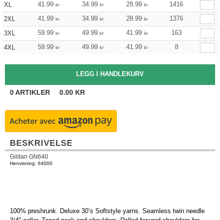
41.99
34.99
28.99
1416
XL
kr
kr
kr
41.99
34.99
28.99
1376
2XL
kr
kr
kr
59.99
49.99
41.99
163
3XL
kr
kr
kr
59.99
49.99
41.99
8
4XL
kr
kr
kr
0
ARTIKLER
0.00
KR
BESKRIVELSE
Gildan GN640
Henvisning: 64000
100% preshrunk. Deluxe 30’s Softstyle yarns. Seamless twin needle