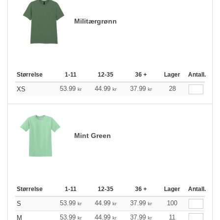
Militærgrønn
Størrelse
1-11
12-35
36 +
Lager
Antall.
53.99
44.99
37.99
28
XS
kr
kr
kr
Mint Green
Størrelse
1-11
12-35
36 +
Lager
Antall.
53.99
44.99
37.99
100
S
kr
kr
kr
53.99
44.99
37.99
11
M
kr
kr
kr