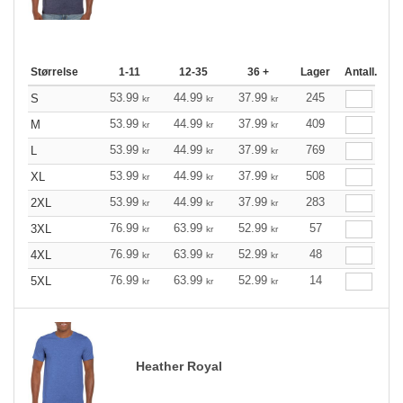
Størrelse
1-11
12-35
36 +
Lager
Antall.
53.99
44.99
37.99
245
S
kr
kr
kr
53.99
44.99
37.99
409
M
kr
kr
kr
53.99
44.99
37.99
769
L
kr
kr
kr
53.99
44.99
37.99
508
XL
kr
kr
kr
53.99
44.99
37.99
283
2XL
kr
kr
kr
76.99
63.99
52.99
57
3XL
kr
kr
kr
76.99
63.99
52.99
48
4XL
kr
kr
kr
76.99
63.99
52.99
14
5XL
kr
kr
kr
Heather Royal