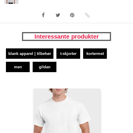
Interessante produkter
blank apparel | tilbehør
t-skjorter
kortermet
men
gildan