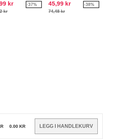
99 kr
45,99 kr
45,99 kr
-37%
-38%
2 kr
74,48 kr
72,03 kr
ER
0.00
KR