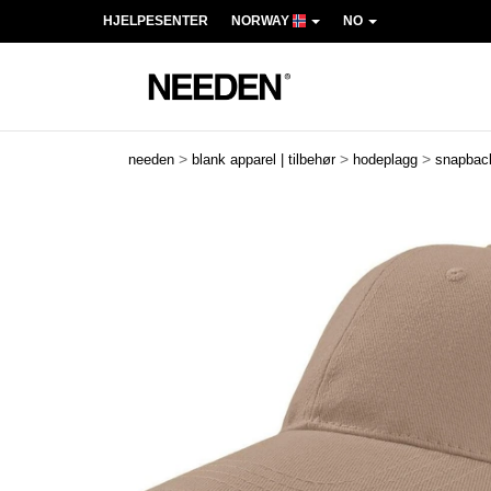
HJELPESENTER
NORWAY
NO
>
>
>
needen
blank apparel | tilbehør
hodeplagg
snapbac
Previous
Next