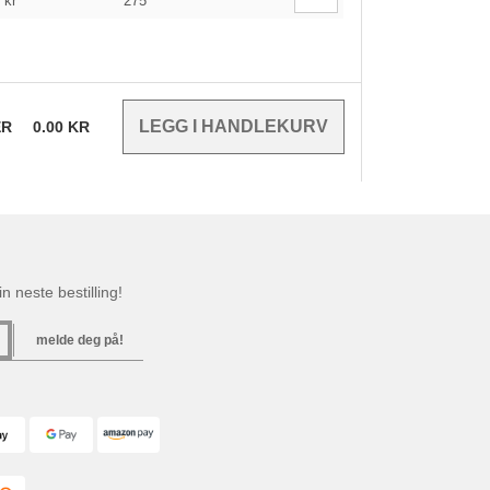
9
kr
275
ER
0.00
KR
n neste bestilling!
melde deg på!