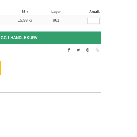
36 +
Lager
Antall.
15.99
kr
961