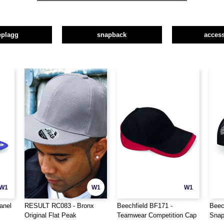
plagg
snapback
access
W1
W1
W1
anel
RESULT RC083 - Bronx
Beechfield BF171 -
Beec
Original Flat Peak
Teamwear Competition Cap
Snap