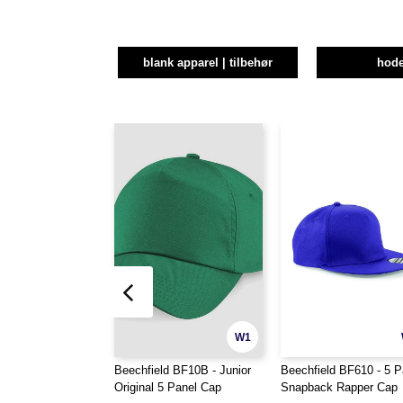
blank apparel | tilbehør
hode
W1
Beechfield BF10B - Junior
Beechfield BF610 - 5 P
Original 5 Panel Cap
Snapback Rapper Cap