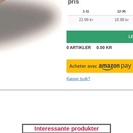
pris
1-11
12-35
22.99
kr
18.99
kr
0
ARTIKLER
0.00
KR
Kjøper bulk?
Interessante produkter