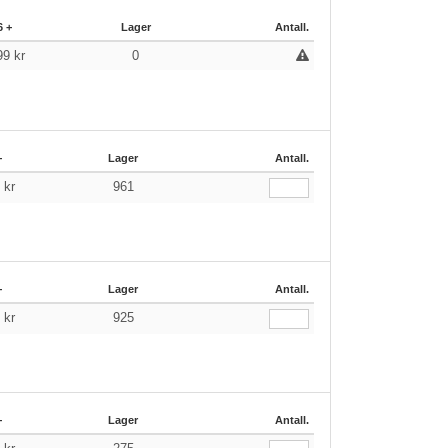
6 +
Lager
Antall.
99
kr
0
+
Lager
Antall.
9
kr
961
+
Lager
Antall.
9
kr
925
+
Lager
Antall.