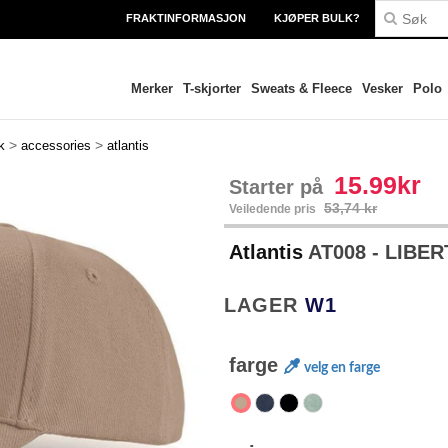
FRAKTINFORMASJON
KJØPER BULK?
Merker
T-skjorter
Sweats & Fleece
Vesker
Polo
>
>
k
accessories
atlantis
15.99kr
Starter på
53,74 kr
Veiledende pris
Atlantis
AT008 - LIBE
LAGER
W1
farge
velg en farge