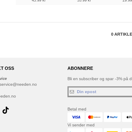
43.99
kr
35.99
kr
29.9
0
ARTIKL
T OSS
ABONNERE
vice
Bli en subscriber og spar -3% på di
service@needen.no
eeden.no
Betal med
Vi sender med