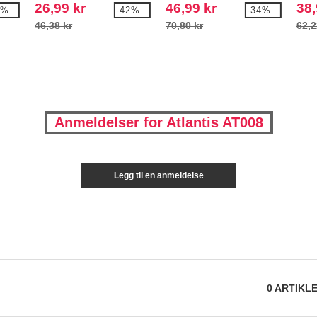
Snapback Cap
26,99 kr
46,99 kr
38,
9%
-42%
-34%
46,38 kr
70,80 kr
62,2
Anmeldelser for Atlantis AT008
Legg til en anmeldelse
0
ARTIKL