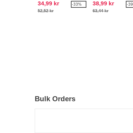
34,99 kr
38,99 kr
-33%
-3
52,52 kr
63,44 kr
Bulk Orders