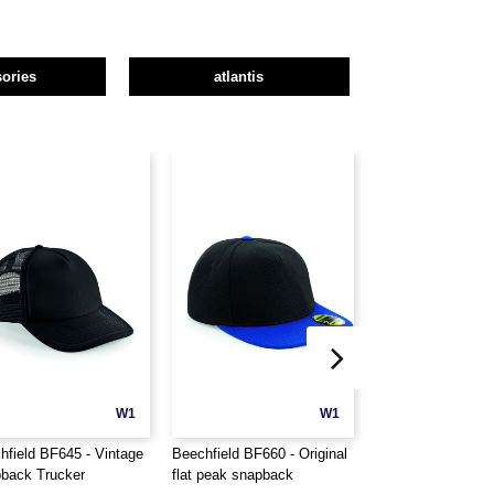
ories
atlantis
W1
W1
hfield BF645 - Vintage
Beechfield BF660 - Original
BEECHFIELD BF6
back Trucker
flat peak snapback
Suede Peak Snap