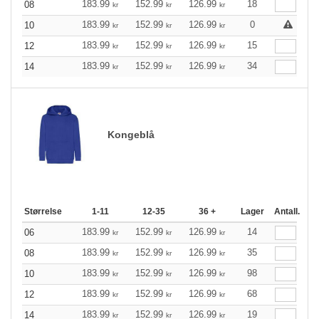
183.99
152.99
126.99
18
08
kr
kr
kr
183.99
152.99
126.99
0
10
kr
kr
kr
183.99
152.99
126.99
15
12
kr
kr
kr
183.99
152.99
126.99
34
14
kr
kr
kr
Kongeblå
Størrelse
1-11
12-35
36 +
Lager
Antall.
183.99
152.99
126.99
14
06
kr
kr
kr
183.99
152.99
126.99
35
08
kr
kr
kr
183.99
152.99
126.99
98
10
kr
kr
kr
183.99
152.99
126.99
68
12
kr
kr
kr
183.99
152.99
126.99
19
14
kr
kr
kr