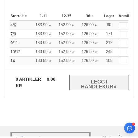
Størrelse
1-11
12-35
36 +
Lager
Antall.
183.99
152.99
126.99
80
4/6
kr
kr
kr
183.99
152.99
126.99
171
7/9
kr
kr
kr
183.99
152.99
126.99
212
9/11
kr
kr
kr
183.99
152.99
126.99
248
10/12
kr
kr
kr
183.99
152.99
126.99
108
14
kr
kr
kr
0
ARTIKLER
0.00
KR
melde deg på!