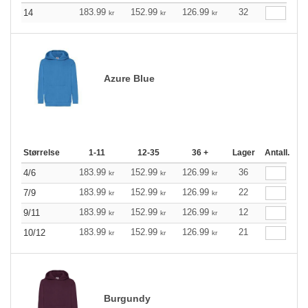
183.99
152.99
126.99
32
14
kr
kr
kr
Azure Blue
Størrelse
1-11
12-35
36 +
Lager
Antall.
183.99
152.99
126.99
36
4/6
kr
kr
kr
183.99
152.99
126.99
22
7/9
kr
kr
kr
183.99
152.99
126.99
12
9/11
kr
kr
kr
183.99
152.99
126.99
21
10/12
kr
kr
kr
Burgundy