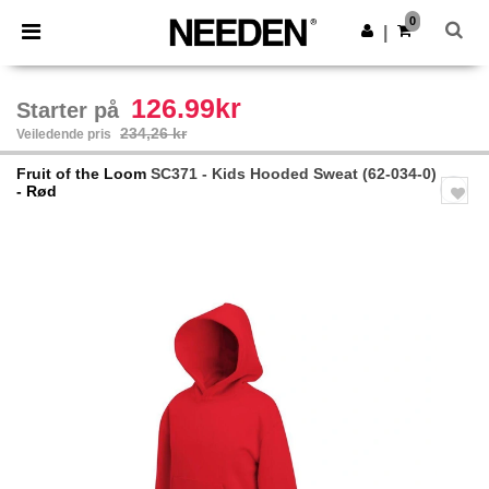
×
Needen-app
0
Last ned app
|
Bedre priser i appen!
126.99kr
Starter på
234,26 kr
Veiledende pris
Fruit of the Loom
SC371 - Kids Hooded Sweat (62-034-0)
- Rød
Previous
Next