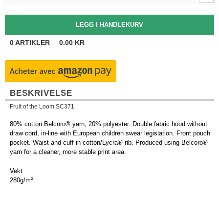
0
ARTIKLER
0.00
KR
BESKRIVELSE
Fruit of the Loom SC371
80% cotton Belcoro® yarn, 20% polyester. Double fabric hood without
draw cord, in-line with European children swear legislation. Front pouch
pocket. Waist and cuff in cotton/Lycra® rib. Produced using Belcoro®
yarn for a cleaner, more stable print area.
Vekt
280g/m²