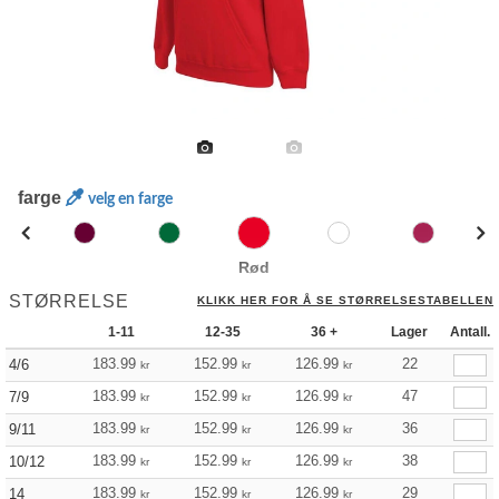
farge
velg en farge
Rød
STØRRELSE
KLIKK HER FOR Å SE STØRRELSESTABELLEN
1-11
12-35
36 +
Lager
Antall.
183.99
152.99
126.99
22
4/6
kr
kr
kr
183.99
152.99
126.99
47
7/9
kr
kr
kr
183.99
152.99
126.99
36
9/11
kr
kr
kr
183.99
152.99
126.99
38
10/12
kr
kr
kr
183.99
152.99
126.99
29
14
kr
kr
kr