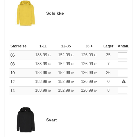
Solsikke
Størrelse
1-11
12-35
36 +
Lager
Antall.
183.99
152.99
126.99
35
06
kr
kr
kr
183.99
152.99
126.99
7
08
kr
kr
kr
183.99
152.99
126.99
26
10
kr
kr
kr
183.99
152.99
126.99
0
12
kr
kr
kr
183.99
152.99
126.99
8
14
kr
kr
kr
Svart