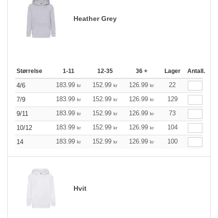
Heather Grey
Størrelse
1-11
12-35
36 +
Lager
Antall.
183.99
152.99
126.99
22
4/6
kr
kr
kr
183.99
152.99
126.99
129
7/9
kr
kr
kr
183.99
152.99
126.99
73
9/11
kr
kr
kr
183.99
152.99
126.99
104
10/12
kr
kr
kr
183.99
152.99
126.99
100
14
kr
kr
kr
Hvit