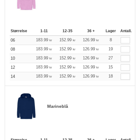
Størrelse
1-11
12-35
36 +
Lager
Antall.
183.99
152.99
126.99
8
06
kr
kr
kr
183.99
152.99
126.99
19
08
kr
kr
kr
183.99
152.99
126.99
27
10
kr
kr
kr
183.99
152.99
126.99
15
12
kr
kr
kr
183.99
152.99
126.99
18
14
kr
kr
kr
Marineblå