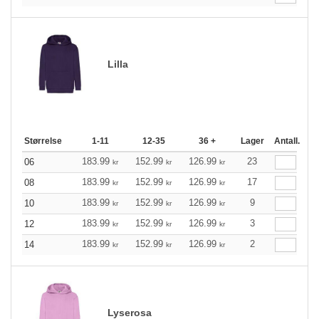
Lilla
Størrelse
1-11
12-35
36 +
Lager
Antall.
183.99
152.99
126.99
23
06
kr
kr
kr
183.99
152.99
126.99
17
08
kr
kr
kr
183.99
152.99
126.99
9
10
kr
kr
kr
183.99
152.99
126.99
3
12
kr
kr
kr
183.99
152.99
126.99
2
14
kr
kr
kr
Lyserosa