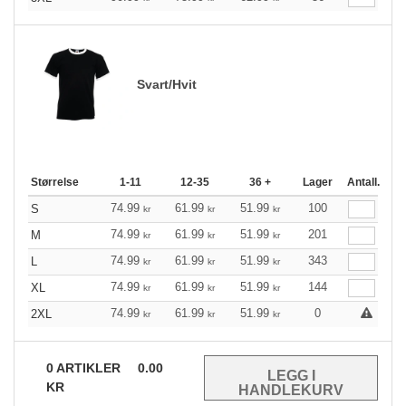
Svart/Hvit
Størrelse
1-11
12-35
36 +
Lager
Antall.
74.99
61.99
51.99
100
S
kr
kr
kr
74.99
61.99
51.99
201
M
kr
kr
kr
74.99
61.99
51.99
343
L
kr
kr
kr
74.99
61.99
51.99
144
XL
kr
kr
kr
74.99
61.99
51.99
0
2XL
kr
kr
kr
0
ARTIKLER
0.00
KR