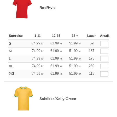
Rød/Hvit
Størrelse
1-11
12-35
36 +
Lager
Antall.
74.99
61.99
51.99
59
S
kr
kr
kr
74.99
61.99
51.99
167
M
kr
kr
kr
74.99
61.99
51.99
175
L
kr
kr
kr
74.99
61.99
51.99
239
XL
kr
kr
kr
74.99
61.99
51.99
118
2XL
kr
kr
kr
Solsikke/Kelly Green