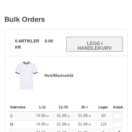
Bulk Orders
0
ARTIKLER
0.00
KR
Hvit/Marineblå
Størrelse
1-11
12-35
36 +
Lager
Antall.
74.99
61.99
51.99
83
S
kr
kr
kr
74.99
61.99
51.99
119
M
kr
kr
kr