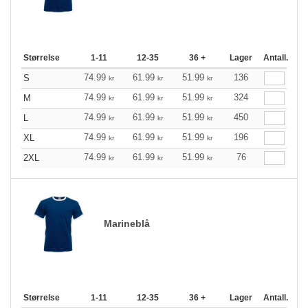
Størrelse
1-11
12-35
36 +
Lager
Antall.
74.99
61.99
51.99
136
S
kr
kr
kr
74.99
61.99
51.99
324
M
kr
kr
kr
74.99
61.99
51.99
450
L
kr
kr
kr
74.99
61.99
51.99
196
XL
kr
kr
kr
74.99
61.99
51.99
76
2XL
kr
kr
kr
Marineblå
Størrelse
1-11
12-35
36 +
Lager
Antall.