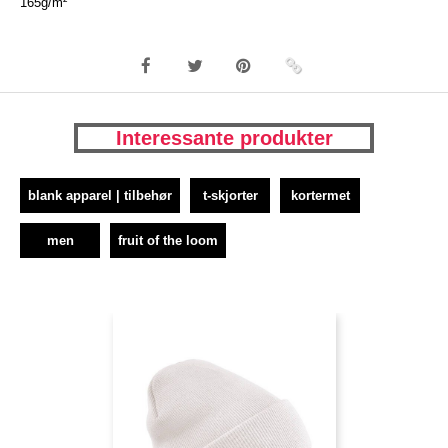
165g/m²
Interessante produkter
blank apparel | tilbehør
t-skjorter
kortermet
men
fruit of the loom