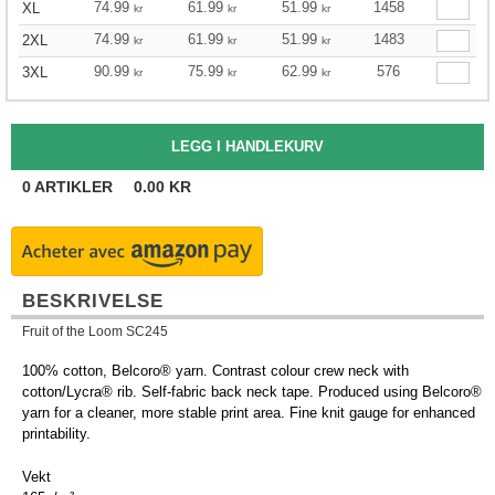
74.99
61.99
51.99
1458
XL
kr
kr
kr
74.99
61.99
51.99
1483
2XL
kr
kr
kr
90.99
75.99
62.99
576
3XL
kr
kr
kr
0
ARTIKLER
0.00
KR
BESKRIVELSE
Fruit of the Loom SC245
100% cotton, Belcoro® yarn. Contrast colour crew neck with
cotton/Lycra® rib. Self-fabric back neck tape. Produced using Belcoro®
yarn for a cleaner, more stable print area. Fine knit gauge for enhanced
printability.
Vekt