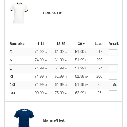
Hvit/Svart
Størrelse
1-11
12-35
36 +
Lager
Antall.
74.99
61.99
51.99
217
S
kr
kr
kr
74.99
61.99
51.99
296
M
kr
kr
kr
74.99
61.99
51.99
327
L
kr
kr
kr
74.99
61.99
51.99
200
XL
kr
kr
kr
74.99
61.99
51.99
0
2XL
kr
kr
kr
90.99
75.99
62.99
23
3XL
kr
kr
kr
Marine/Hvit