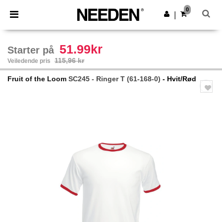
×
Needen-app
0
Last ned app
|
Bedre priser i appen!
51.99kr
Starter på
115,96 kr
Veiledende pris
Fruit of the Loom
SC245 - Ringer T (61-168-0)
- Hvit/Rød
Previous
Next