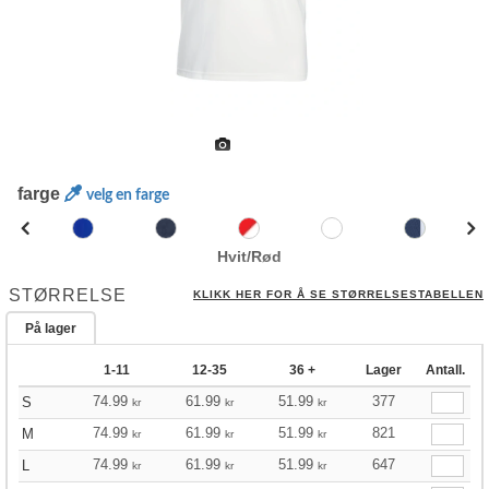
farge
velg en farge
Hvit/Rød
STØRRELSE
KLIKK HER FOR Å SE STØRRELSESTABELLEN
På lager
1-11
12-35
36 +
Lager
Antall.
74.99
61.99
51.99
377
S
kr
kr
kr
74.99
61.99
51.99
821
M
kr
kr
kr
74.99
61.99
51.99
647
L
kr
kr
kr