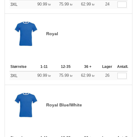
90.99
75.99
62.99
24
3XL
kr
kr
kr
Royal
Størrelse
1-11
12-35
36 +
Lager
Antall.
90.99
75.99
62.99
26
3XL
kr
kr
kr
Royal Blue/White