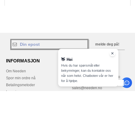
melde deg på!
INFORMASJON
KONTAKT OSS
Om Needen
Kundeservice
customerservice@needen.no
Spor min ordre nå
Salg
Betalingsmetoder
sales@needen.no
Levering
Refusjoner/returer
Help & FAQs
Våre engagements
Karrierer