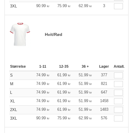
90.99
75.99
62.99
3
3XL
kr
kr
kr
Hvit/Rød
Størrelse
1-11
12-35
36 +
Lager
Antall.
74.99
61.99
51.99
377
S
kr
kr
kr
74.99
61.99
51.99
821
M
kr
kr
kr
74.99
61.99
51.99
647
L
kr
kr
kr
74.99
61.99
51.99
1458
XL
kr
kr
kr
74.99
61.99
51.99
1483
2XL
kr
kr
kr
90.99
75.99
62.99
576
3XL
kr
kr
kr