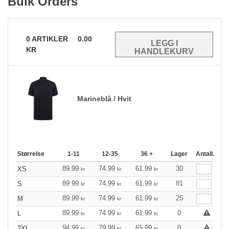
Bulk Orders
0
ARTIKLER
0.00
KR
Marineblå / Hvit
Størrelse
1-11
12-35
36 +
Lager
Antall.
89.99
74.99
61.99
30
XS
kr
kr
kr
89.99
74.99
61.99
81
S
kr
kr
kr
89.99
74.99
61.99
25
M
kr
kr
kr
89.99
74.99
61.99
0
L
kr
kr
kr
94.99
79.99
65.99
0
2XL
kr
kr
kr