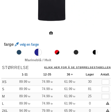
farge
velg en farge
Marineblå / Hvit
STØRRELSE
KLIKK HER FOR Å SE STØRRELSESTABELLEN
1-11
12-35
36 +
Lager
Antall.
89.99
74.99
61.99
30
XS
kr
kr
kr
89.99
74.99
61.99
81
S
kr
kr
kr
89.99
74.99
61.99
25
M
kr
kr
kr
89.99
74.99
61.99
0
L
kr
kr
kr
94.99
79.99
65.99
0
2XL
kr
kr
kr