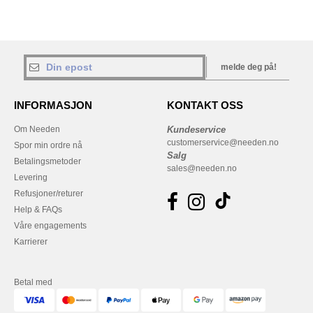
melde deg på!
INFORMASJON
KONTAKT OSS
Om Needen
Kundeservice
customerservice@needen.no
Spor min ordre nå
Salg
Betalingsmetoder
sales@needen.no
Levering
Refusjoner/returer
Help & FAQs
Våre engagements
Karrierer
Betal med