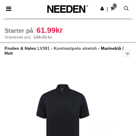
×
Needen-app
0
Last ned app
|
Bedre priser i appen!
61.99kr
Starter på
159,33 kr
Veiledende pris
Finden & Hales
LV381 - Kontrastpolo stretch
- Marineblå /
Hvit
Previous
Next