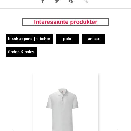
Interessante produkter
blank apparel | tilbehør
polo
unisex
finden & hales