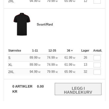
94.99
79.99
65.99
12
2XL
kr
kr
kr
Svart/Rød
Størrelse
1-11
12-35
36 +
Lager
Antall.
89.99
74.99
61.99
26
S
kr
kr
kr
89.99
74.99
61.99
13
XL
kr
kr
kr
94.99
79.99
65.99
32
2XL
kr
kr
kr
0
ARTIKLER
0.00
KR