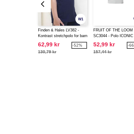
W1
Finden & Hales LV382 -
FRUIT OF THE LOOM
Kontrast stretchpolo for barn
SC3044 - Polo ICONIC
62,99 kr
52,99 kr
-52%
-6
130,79 kr
157,44 kr