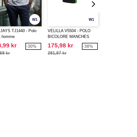
W1
W1
JAYS TJ1440 - Polo
VELILLA V5504 - POLO
FRUIT OF THE 
a homme
BICOLORE MANCHES
SC282 - Polo coto
COURTES
,99 kr
175,98 kr
60,99 kr
-30%
-38%
68 kr
281,87 kr
112,28 kr