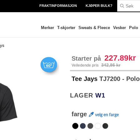
FRAKTINFORMASJON
KJØPER BULK?
Merker
T-skjorter
Sweats & Fleece
Vesker
Polo
ays
227.89kr
Starter på
342,86 kr
Veiledende pris
Tee Jays
TJ7200 - Polo
LAGER
W1
farge
velg en farge