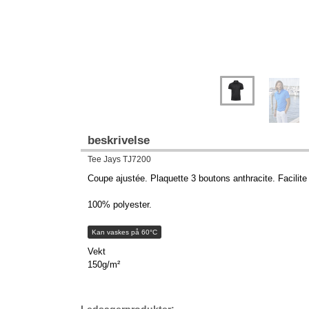
beskrivelse
Tee Jays TJ7200
Coupe ajustée. Plaquette 3 boutons anthracite. Facilite l
100% polyester.
Kan vaskes på 60°C
Vekt
150g/m²
Ledsagerprodukter: