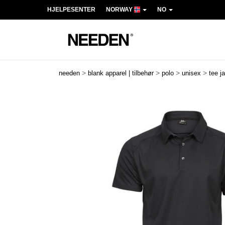
HJELPESENTER
NORWAY
NO
>
>
>
>
needen
blank apparel | tilbehør
polo
unisex
tee j