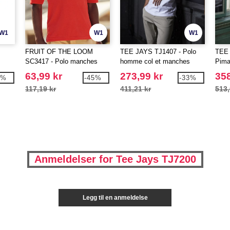
W1
W1
W1
FRUIT OF THE LOOM
TEE JAYS TJ1407 - Polo
TEE 
SC3417 - Polo manches
homme col et manches
Pim
longues enfant
contrastés
63,99 kr
273,99 kr
358
6%
-45%
-33%
117,19 kr
411,21 kr
513,
Anmeldelser for Tee Jays TJ7200
Legg til en anmeldelse