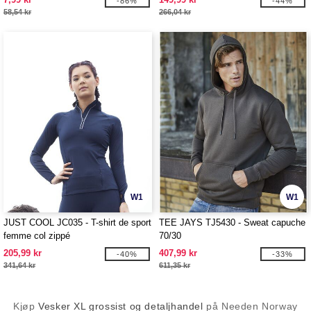
-86%
-44%
58,54 kr
266,04 kr
W1
W1
JUST COOL JC035 - T-shirt de sport
TEE JAYS TJ5430 - Sweat capuche
femme col zippé
70/30
205,99 kr
407,99 kr
-40%
-33%
341,64 kr
611,35 kr
Kjøp
Vesker XL grossist og detaljhandel
på Needen Norway