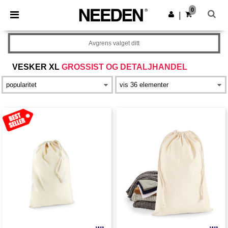
×
Needen-app
0
Last ned app
|
Bedre priser i appen!
Avgrens valget ditt
VESKER XL
GROSSIST OG DETALJHANDEL