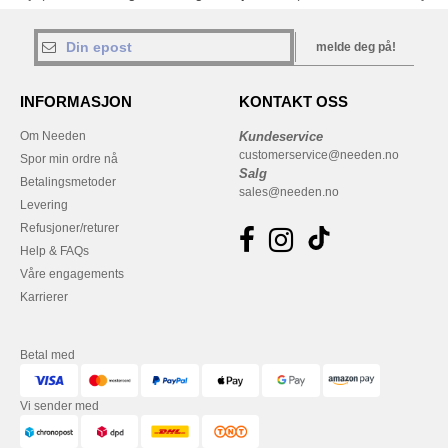
melde deg på!
INFORMASJON
KONTAKT OSS
Om Needen
Kundeservice
customerservice@needen.no
Spor min ordre nå
Salg
Betalingsmetoder
sales@needen.no
Levering
Refusjoner/returer
Help & FAQs
Våre engagements
Karrierer
Betal med
Vi sender med