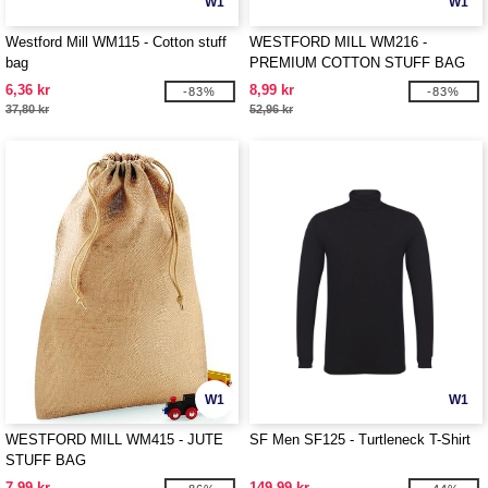
W1
W1
Westford Mill WM115 - Cotton stuff
WESTFORD MILL WM216 -
bag
PREMIUM COTTON STUFF BAG
6,36 kr
8,99 kr
-83%
-83%
37,80 kr
52,96 kr
W1
W1
WESTFORD MILL WM415 - JUTE
SF Men SF125 - Turtleneck T-Shirt
STUFF BAG
7,99 kr
149,99 kr