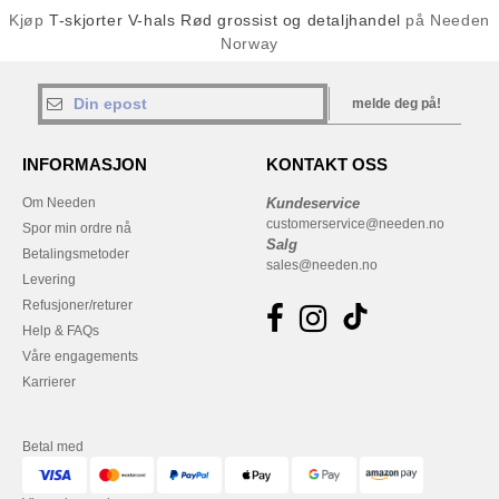
Kjøp
T-skjorter V-hals Rød grossist og detaljhandel
på Needen
Norway
melde deg på!
INFORMASJON
KONTAKT OSS
Om Needen
Kundeservice
customerservice@needen.no
Spor min ordre nå
Salg
Betalingsmetoder
sales@needen.no
Levering
Refusjoner/returer
Help & FAQs
Våre engagements
Karrierer
Betal med