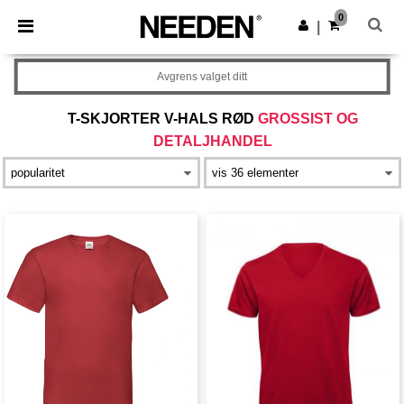
×
Needen-app
0
Last ned app
|
Bedre priser i appen!
Avgrens valget ditt
T-SKJORTER V-HALS RØD
GROSSIST OG
DETALJHANDEL