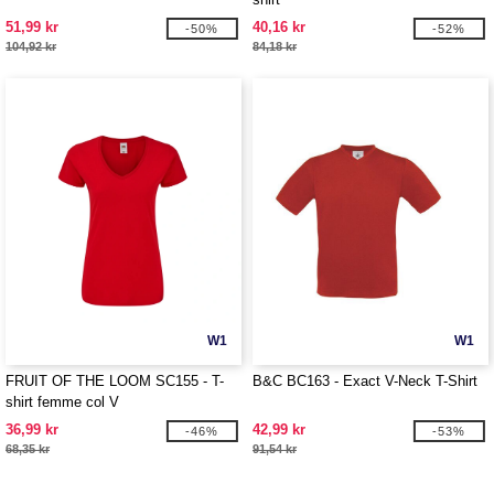
51,99 kr
40,16 kr
-50%
-52%
104,92 kr
84,18 kr
W1
W1
FRUIT OF THE LOOM SC155 - T-
B&C BC163 - Exact V-Neck T-Shirt
shirt femme col V
36,99 kr
42,99 kr
-46%
-53%
68,35 kr
91,54 kr