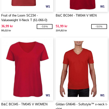
W1
W1
Fruit of the Loom SC234 -
B&C BC044 - TM044 V MEN
Valueweight V-Neck T (61-066-0)
36,99 kr
51,99 kr
-59%
-50%
90,32 kr
104,92 kr
W1
W1
B&C BC045 - TM045 V WOMEN
Gildan GN646 - Softstyle™ v-neck t-
shirt