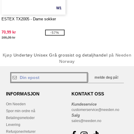
W1
ESTEX TX2005 - Dame sokker
70,99 kr
-57%
166,36 kr
Kjøp
Undertøy Unisex Grå grossist og detaljhandel
på Needen
Norway
melde deg på!
INFORMASJON
KONTAKT OSS
Om Needen
Kundeservice
customerservice@needen.no
Spor min ordre nå
Salg
Betalingsmetoder
sales@needen.no
Levering
Refusjoner/returer