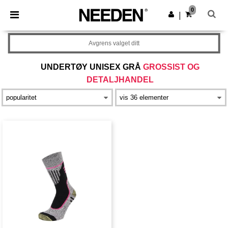
×
Needen-app
0
Last ned app
|
Bedre priser i appen!
Avgrens valget ditt
UNDERTØY UNISEX GRÅ
GROSSIST OG
DETALJHANDEL