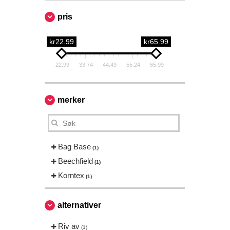
pris
kr22.99
kr65.99
22.99
33.74
44.49
55.24
65.99
merker
Bag Base
(1)
Beechfield
(1)
Korntex
(1)
alternativer
Riv av
(1)