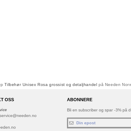
øp
Tilbehør Unisex Rosa grossist og detaljhandel
på Needen Nor
T OSS
ABONNERE
vice
Bli en subscriber og spar -3% på di
service@needen.no
eeden.no