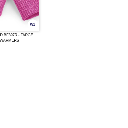
W1
D BF397R - FARGE
 WARMERS