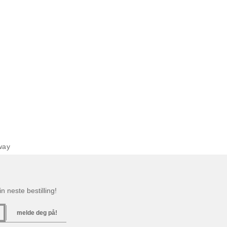
way
n neste bestilling!
melde deg på!