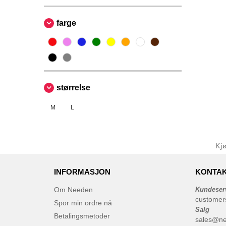
farge
størrelse
M
L
Kj
INFORMASJON
KONTAK
Om Needen
Kundeser
customer
Spor min ordre nå
Salg
Betalingsmetoder
sales@n