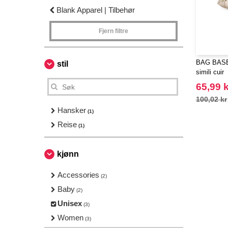
Blank Apparel | Tilbehør
Fjern filtre
BAG BASE 
stil
simili cuir
65,99 k
100,02 kr
Hansker
(1)
Reise
(1)
kjønn
Accessories
(2)
Baby
(2)
Unisex
(3)
Women
(3)