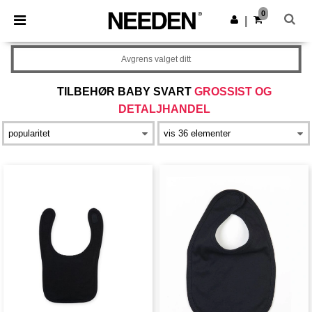
×
Needen-app
0
Last ned app
|
Bedre priser i appen!
Avgrens valget ditt
TILBEHØR BABY SVART
GROSSIST OG
DETALJHANDEL