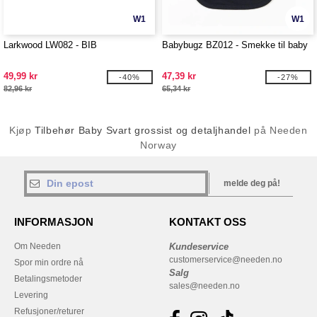
W1
W1
Larkwood LW082 - BIB
Babybugz BZ012 - Smekke til baby
49,99 kr
47,39 kr
-40%
-27%
82,96 kr
65,34 kr
Kjøp
Tilbehør Baby Svart grossist og detaljhandel
på Needen
Norway
melde deg på!
INFORMASJON
KONTAKT OSS
Om Needen
Kundeservice
customerservice@needen.no
Spor min ordre nå
Salg
Betalingsmetoder
sales@needen.no
Levering
Refusjoner/returer