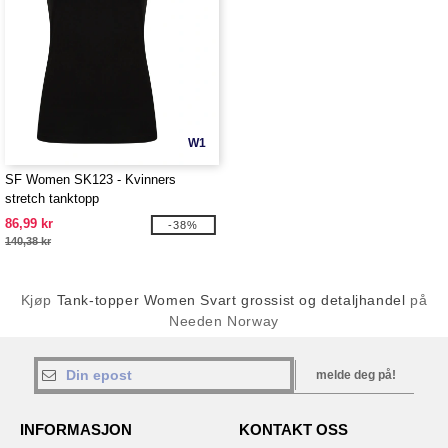
W1
SF Women SK123 - Kvinners
stretch tanktopp
86,99 kr
-38%
140,38 kr
Kjøp
Tank-topper Women Svart grossist og detaljhandel
på
Needen Norway
melde deg på!
INFORMASJON
KONTAKT OSS