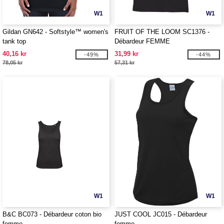
W1
W1
Gildan GN642 - Softstyle™ women's
FRUIT OF THE LOOM SC1376 -
tank top
Débardeur FEMME
40,16 kr
31,99 kr
-49%
-44%
78,05 kr
57,31 kr
W1
W1
B&C BC073 - Débardeur coton bio
JUST COOL JC015 - Débardeur
femme
femme