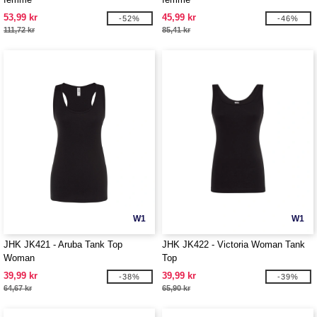
53,99 kr
45,99 kr
-52%
-46%
111,72 kr
85,41 kr
W1
W1
JHK JK421 - Aruba Tank Top
JHK JK422 - Victoria Woman Tank
Woman
Top
39,99 kr
39,99 kr
-38%
-39%
64,67 kr
65,90 kr