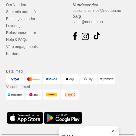
Om Needen
Kundeservice
customerservice@needen.no
Spor min ordre nå
Salg
Betalingsmetoder
sales@needen.no
Levering
Refusjoner/returer
Help & FAQs
Våre engagements
Karrierer
Betal med
Vi sender med