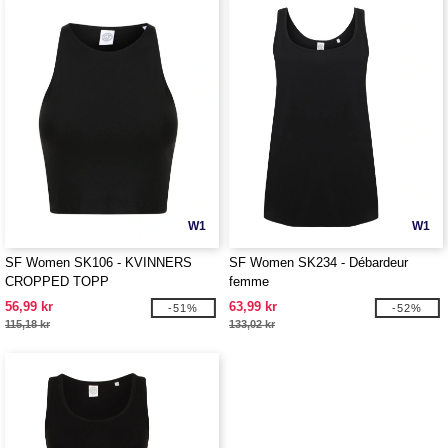
W1
W1
SF Women SK106 - KVINNERS
SF Women SK234 - Débardeur
CROPPED TOPP
femme
56,99 kr
63,99 kr
-51%
-52%
115,18 kr
133,02 kr