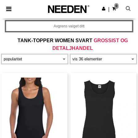
×
Needen-app
0
Last ned app
|
Bedre priser i appen!
Avgrens valget ditt
TANK-TOPPER WOMEN SVART
GROSSIST OG
DETALJHANDEL