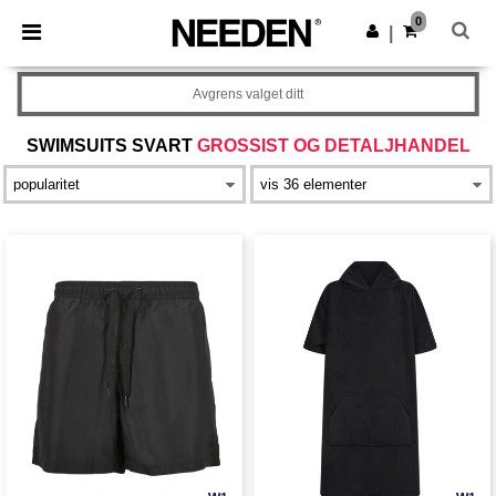
×
Needen-app
0
Last ned app
|
Bedre priser i appen!
Avgrens valget ditt
SWIMSUITS SVART
GROSSIST OG DETALJHANDEL