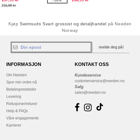
-36%
215,98 kr
Kjøp
Swimsuits Svart grossist og detaljhandel
på Needen
Norway
melde deg på!
INFORMASJON
KONTAKT OSS
Om Needen
Kundeservice
customerservice@needen.no
Spor min ordre nå
Salg
Betalingsmetoder
sales@needen.no
Levering
Refusjoner/returer
Help & FAQs
Våre engagements
Karrierer