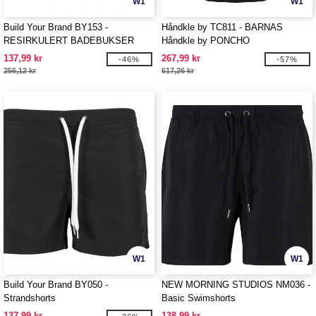
W1
W1
Build Your Brand BY153 -
Håndkle by TC811 - BARNAS
RESIRKULERT BADEBUKSER
Håndkle by PONCHO
137,99 kr
267,99 kr
-46%
-57%
256,12 kr
617,26 kr
W1
W1
Build Your Brand BY050 -
NEW MORNING STUDIOS NM036 -
Strandshorts
Basic Swimshorts
137,99 kr
138,99 kr