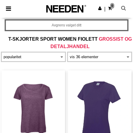
×
Needen-app
0
Last ned app
|
Bedre priser i appen!
Avgrens valget ditt
T-SKJORTER SPORT WOMEN FIOLETT
GROSSIST OG
DETALJHANDEL