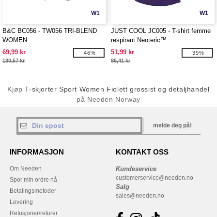
W1
W1
B&C BC056 - TW056 TRI-BLEND
JUST COOL JC005 - T-shirt femme
WOMEN
respirant Neoteric™
69,99 kr
51,99 kr
-46%
-39%
130,57 kr
85,41 kr
Kjøp
T-skjorter Sport Women Fiolett grossist og detaljhandel
på Needen Norway
melde deg på!
INFORMASJON
KONTAKT OSS
Om Needen
Kundeservice
customerservice@needen.no
Spor min ordre nå
Salg
Betalingsmetoder
sales@needen.no
Levering
Refusjoner/returer