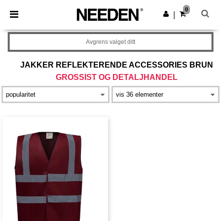
×
Needen-app
0
Last ned app
|
Bedre priser i appen!
Avgrens valget ditt
JAKKER REFLEKTERENDE ACCESSORIES BRUN
GROSSIST OG DETALJHANDEL