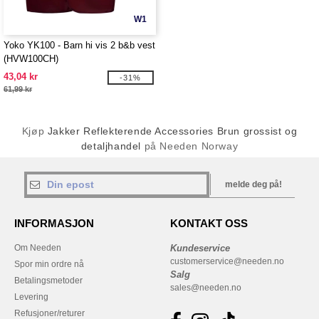
W1
Yoko YK100 - Barn hi vis 2 b&b vest
(HVW100CH)
43,04 kr
-31%
61,99 kr
Kjøp
Jakker Reflekterende Accessories Brun grossist og
detaljhandel
på Needen Norway
melde deg på!
INFORMASJON
KONTAKT OSS
Om Needen
Kundeservice
customerservice@needen.no
Spor min ordre nå
Salg
Betalingsmetoder
sales@needen.no
Levering
Refusjoner/returer