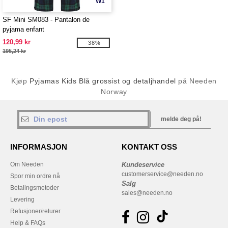
W1
SF Mini SM083 - Pantalon de
pyjama enfant
120,99 kr
-38%
195,24 kr
Kjøp
Pyjamas Kids Blå grossist og detaljhandel
på Needen
Norway
melde deg på!
INFORMASJON
KONTAKT OSS
Om Needen
Kundeservice
customerservice@needen.no
Spor min ordre nå
Salg
Betalingsmetoder
sales@needen.no
Levering
Refusjoner/returer
Help & FAQs