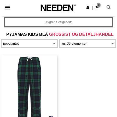
×
Needen-app
0
Last ned app
|
Bedre priser i appen!
Avgrens valget ditt
PYJAMAS KIDS BLÅ
GROSSIST OG DETALJHANDEL