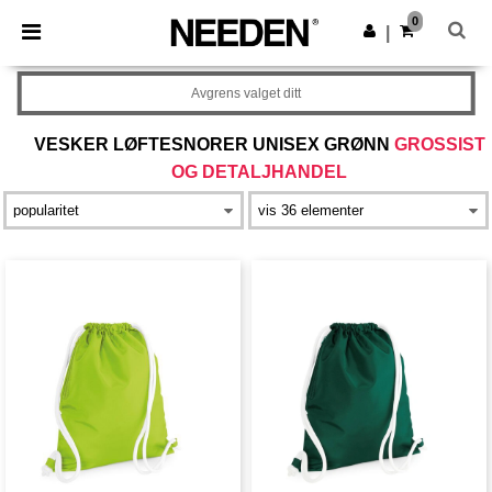
×
Needen-app
0
Last ned app
|
Bedre priser i appen!
Avgrens valget ditt
VESKER LØFTESNORER UNISEX GRØNN
GROSSIST
OG DETALJHANDEL