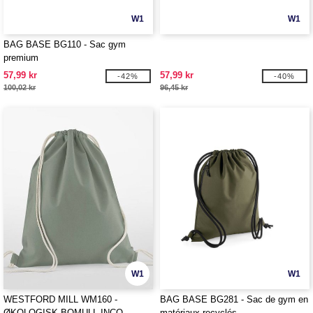
W1
W1
BAG BASE BG110 - Sac gym
premium
57,99 kr
57,99 kr
-42%
-40%
100,02 kr
96,45 kr
W1
W1
WESTFORD MILL WM160 -
BAG BASE BG281 - Sac de gym en
ØKOLOGISK BOMULL INCO.
matériaux recyclés