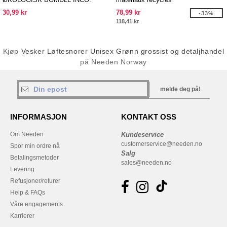
GYMSAC
30,99 kr
78,99 kr
-33%
118,41 kr
Kjøp
Vesker Løftesnorer Unisex Grønn grossist og detaljhandel
på Needen Norway
melde deg på!
INFORMASJON
KONTAKT OSS
Om Needen
Kundeservice
customerservice@needen.no
Spor min ordre nå
Salg
Betalingsmetoder
sales@needen.no
Levering
Refusjoner/returer
Help & FAQs
Våre engagements
Karrierer