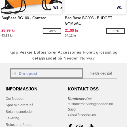
W1
W1
BagBase BG100 - Gymsac
Bag Base BG005 - BUDGET
GYMSAC
26,99 kr
21,99 kr
-39%
-36%
43,93 kr
34,12 kr
Kjøp
Vesker Løftesnorer Accessories Fiolett grossist og
detaljhandel
på Needen Norway
melde deg på!
INFORMASJON
KONTAKT OSS
Om Needen
Kundeservice
customerservice@needen.no
Spor min ordre nå
Salg
Betalingsmetoder
sales@needen.no
Levering
Refusjoner/returer