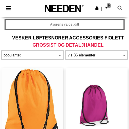
×
Needen-app
0
Last ned app
|
Bedre priser i appen!
Avgrens valget ditt
VESKER LØFTESNORER ACCESSORIES FIOLETT
GROSSIST OG DETALJHANDEL