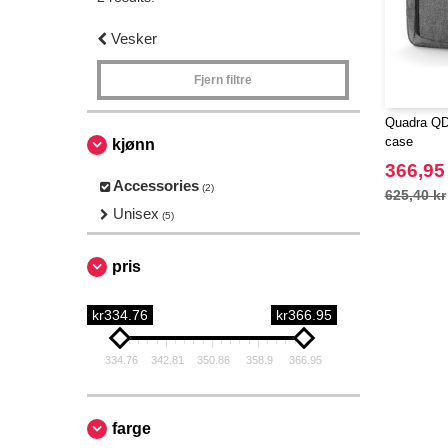
Vesker
Fjern filtre
Quadra QD2
case
kjønn
366,95
Accessories
(2)
625,40 kr
Unisex
(5)
pris
kr334.76
kr366.95
334.76
342.81
350.86
358.9
366.95
farge