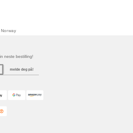
 Norway
n neste bestilling!
melde deg på!