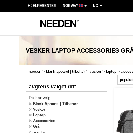
HJELPESENTER
NORWAY
NO
VESKER LAPTOP ACCESSORIES GR
>
>
>
>
needen
blank apparel | tilbehør
vesker
laptop
access
avgrens valget ditt
Du har valgt :
Blank Apparel | Tilbehør
Vesker
Laptop
Accessories
Grå
2 results.