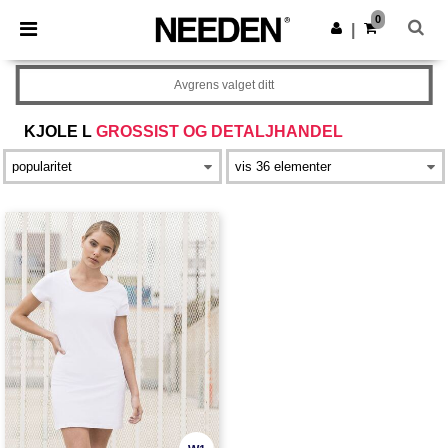
×
Needen-app
0
Last ned app
|
Bedre priser i appen!
Avgrens valget ditt
KJOLE L
GROSSIST OG DETALJHANDEL