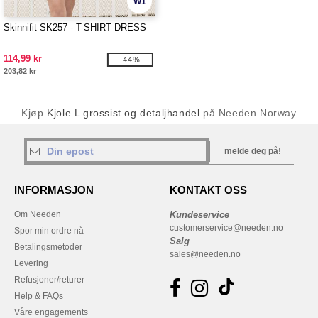
W1
Skinnifit SK257 - T-SHIRT DRESS
114,99 kr
-44%
203,82 kr
Kjøp
Kjole L grossist og detaljhandel
på Needen Norway
melde deg på!
INFORMASJON
KONTAKT OSS
Om Needen
Kundeservice
customerservice@needen.no
Spor min ordre nå
Salg
Betalingsmetoder
sales@needen.no
Levering
Refusjoner/returer
Help & FAQs
Våre engagements