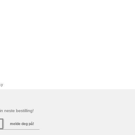
ay
n neste bestilling!
melde deg på!