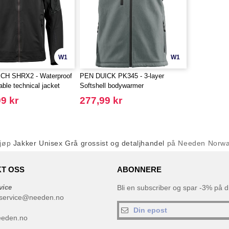
W1
W1
H SHRX2 - Waterproof
PEN DUICK PK345 - 3-layer
able technical jacket
Softshell bodywarmer
9 kr
277,99 kr
jøp
Jakker Unisex Grå grossist og detaljhandel
på Needen Norw
T OSS
ABONNERE
vice
Bli en subscriber og spar -3% på di
service@needen.no
eeden.no