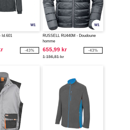
W1
W1
 Id.601
RUSSELL RU440M - Doudoune
homme
kr
655,99 kr
-43%
-43%
1 156,81 kr