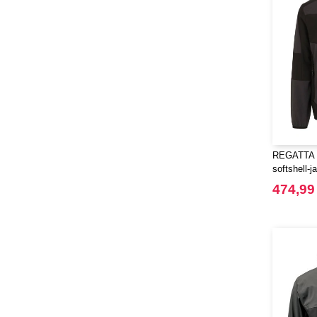
REGATTA R
softshell-j
474,99