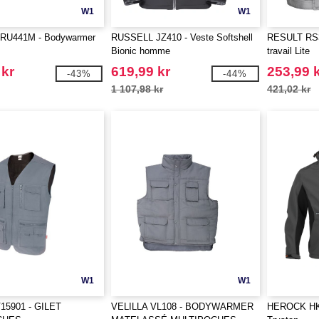
W1
W1
RU441M - Bodywarmer
RUSSELL JZ410 - Veste Softshell
RESULT RS3
Bionic homme
travail Lite
 kr
619,99 kr
253,99 
-43%
-44%
1 107,98 kr
421,02 kr
W1
W1
15901 - GILET
VELILLA VL108 - BODYWARMER
HEROCK HK17