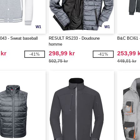
W1
W1
43 - Sweat baseball
RESULT RS233 - Doudoune
B&C BCI61 -
homme
 kr
298,99 kr
253,99 
-41%
-41%
502,75 kr
449,01 kr