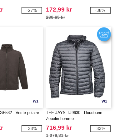
kr
172,99 kr
-27%
-38%
r
280,65 kr
W1
W1
532 - Veste polaire
TEE JAYS TJ9630 - Doudoune
Zepelin homme
kr
716,99 kr
-33%
-33%
1 076,31 kr