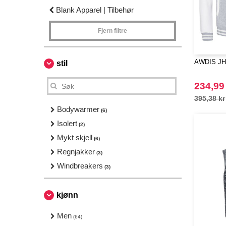
Blank Apparel | Tilbehør
Fjern filtre
AWDIS JH0
stil
234,99
395,38 kr
Bodywarmer
(6)
Isolert
(2)
Mykt skjell
(6)
Regnjakker
(3)
Windbreakers
(3)
kjønn
Men
(64)