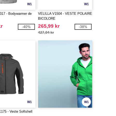
W1
W1
17 - Bodywarmer de
VELILLA V1504 - VESTE POLAIRE
BICOLORE
kr
265,99 kr
-40%
-38%
427,04 kr
W1
W1
5 - Veste Softshell