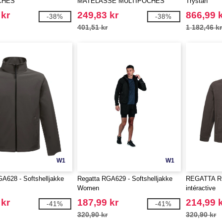
CHES
MATELASSÉ MULTIPOCHES
Trystan
 kr
249,83 kr
866,99 
-38%
-38%
401,51 kr
1 182,46 k
W1
W1
A628 - Softshelljakke
Regatta RGA629 - Softshelljakke
REGATTA RGF
Women
intéractive
 kr
187,99 kr
214,99 
-41%
-41%
320,90 kr
320,90 kr