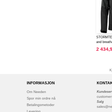
STORMTEC
and breath
2 434,9
K
INFORMASJON
KONTAK
Om Needen
Kundeser
customer
Spor min ordre nå
Salg
Betalingsmetoder
sales@n
Levering