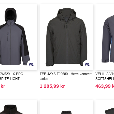
W1
W1
GW529 - X-PRO
TEE JAYS TJ9680 - Herre vanntett
VELILLA V1
RITE LIGHT
jacket
SOFTSHEL
T JAKKE
 kr
1 205,99 kr
463,99 