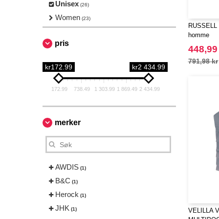
Unisex
(26)
Women
(23)
RUSSELL 
homme
pris
448,99
791,98 kr
kr172.99
kr2 434.99
172.99
738.49
1 303.99
1 869.49
2 434.99
merker
AWDIS
(1)
B&C
(1)
Herock
(1)
JHK
(1)
VELILLA V