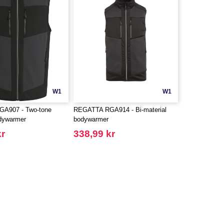
W1
W1
A907 - Two-tone
REGATTA RGA914 - Bi-material
odywarmer
bodywarmer
kr
338,99 kr