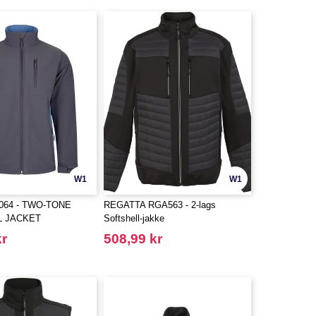
W1
W1
064 - TWO-TONE
REGATTA RGA563 - 2-lags
L JACKET
Softshell-jakke
kr
508,99 kr