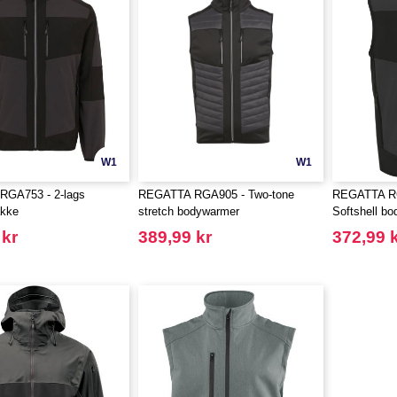
W1
W1
GA753 - 2-lags
REGATTA RGA905 - Two-tone
REGATTA RG
akke
stretch bodywarmer
Softshell b
 kr
389,99 kr
372,99 