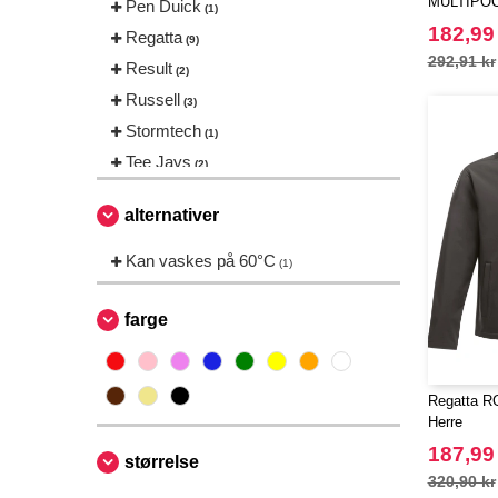
MULTIPO
Pen Duick
(1)
182,99
Regatta
(9)
292,91 kr
Result
(2)
Russell
(3)
Stormtech
(1)
Tee Jays
(2)
VELILLA
(4)
alternativer
Kan vaskes på 60°C
(1)
farge
Regatta RG
Herre
187,99
størrelse
320,90 kr