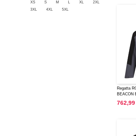
XS
S
M
L
XL
2XL
3XL
4XL
5XL
Regatta R
BEACON B
VANNTET
762,99