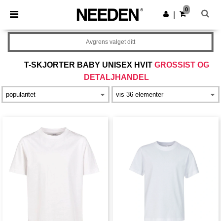
×
Needen-app
0
Last ned app
|
Bedre priser i appen!
Avgrens valget ditt
T-SKJORTER BABY UNISEX HVIT
GROSSIST OG
DETALJHANDEL