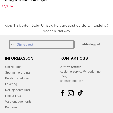
77,99 kr
Kjøp
T-skjorter Baby Unisex Hvit grossist og detaljhandel
på
Needen Norway
melde deg på!
INFORMASJON
KONTAKT OSS
Om Needen
Kundeservice
customerservice@needen.no
Spor min ordre nå
Salg
Betalingsmetoder
sales@needen.no
Levering
Refusjoner/returer
Help & FAQs
Våre engagements
Karrierer