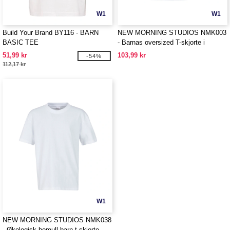
W1
W1
Build Your Brand BY116 - BARN
NEW MORNING STUDIOS NMK003
BASIC TEE
- Barnas oversized T-skjorte i
organisk bomull
51,99 kr
103,99 kr
-54%
112,17 kr
W1
NEW MORNING STUDIOS NMK038
- Økologisk bomull barn t-skjorte