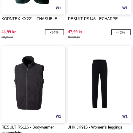
W1
W1
KORNTEX KX221 - CHASUBLE
RESULT RS146 - ECHARPE
44,99 kr
47,99 kr
-34%
-42%
68,35 kr
82,96 kr
W1
W1
RESULT RS116 - Bodywarmer
JHK JK915 - Women's leggings
micropolaire