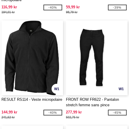
116,99 kr
59,99 kr
-40%
-39%
194,01 kr
98,79 kr
W1
W1
RESULT RS114 - Veste micropolaire
FRONT ROW FR622 - Pantalon
stretch femme sans pince
144,99 kr
277,99 kr
-40%
-45%
241,62 kr
502,75 kr