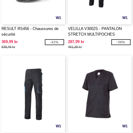
W1
W1
RESULT RS456 - Chaussures de
VELILLA V3002S - PANTALON
sécurité
STRETCH MULTIPOCHES
369,99 kr
287,99 kr
-42%
-38%
639,45 kr
461,28 kr
W1
W1