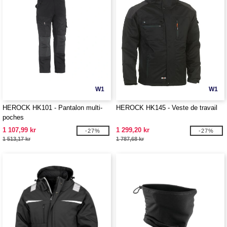
W1
W1
HEROCK HK101 - Pantalon multi-
HEROCK HK145 - Veste de travail
poches
1 107,99 kr
1 299,20 kr
-27%
-27%
1 513,17 kr
1 787,68 kr