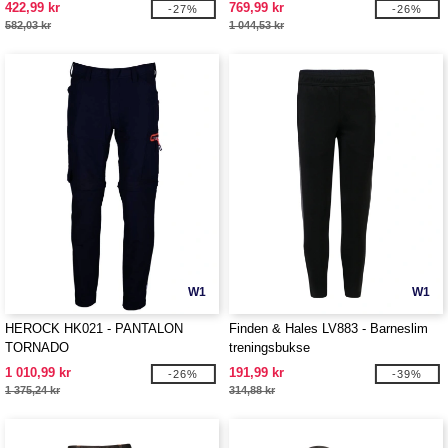
422,99 kr
769,99 kr
-27%
-26%
582,03 kr
1 044,53 kr
W1
W1
HEROCK HK021 - PANTALON
Finden & Hales LV883 - Barneslim
TORNADO
treningsbukse
1 010,99 kr
191,99 kr
-26%
-39%
1 375,24 kr
314,88 kr