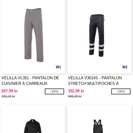
W1
W1
VELILLA VL351 - PANTALON DE
VELILLA V3014S - PANTALON
CUISINIER À CARREAUX
STRETCH MULTIPOCHES À
BANDES REFLECHISSANTES
207,99 kr
352,99 kr
-38%
-38%
333,16 kr
566,20 kr