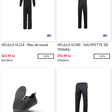
W1
W1
VELILLA VL214 - Bleu de travail
VELILLA VL290 - SALOPETTE DE
TRAVAIL
322,99 kr
293,99 kr
-38%
-38%
517,36 kr
472,20 kr