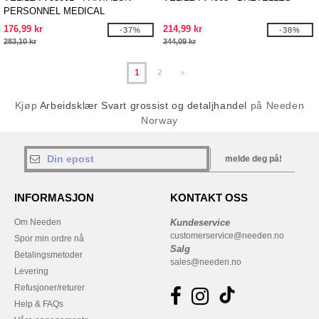
PERSONNEL MEDICAL
176,99 kr
214,99 kr
-37%
-38%
283,10 kr
344,09 kr
1
2
»
Kjøp
Arbeidsklær Svart grossist og detaljhandel
på Needen
Norway
melde deg på!
INFORMASJON
KONTAKT OSS
Om Needen
Kundeservice
customerservice@needen.no
Spor min ordre nå
Salg
Betalingsmetoder
sales@needen.no
Levering
Refusjoner/returer
Help & FAQs