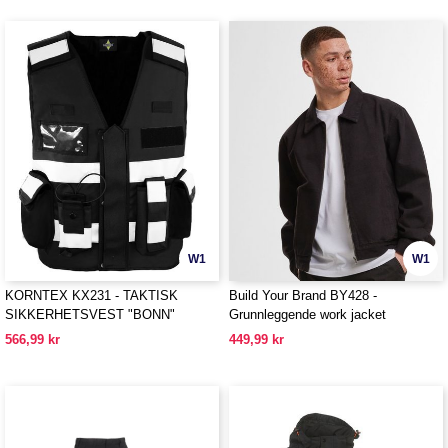
W1
W1
KORNTEX KX231 - TAKTISK
Build Your Brand BY428 -
SIKKERHETSVEST "BONN"
Grunnleggende work jacket
566,99 kr
449,99 kr