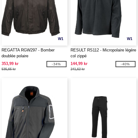
W1
W1
REGATTA RGW297 - Bomber
RESULT RS112 - Micropolaire légère
doublée polaire
col zippé
353,99 kr
144,99 kr
-34%
-40%
535,65 kr
241,62 kr