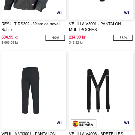
W1
W1
RESULT RS302 - Veste de travail
VELILLA V3001 - PANTALON
Sabre
MULTIPOCHES
604,99 kr
214,99 kr
-40%
-38%
1 003,05 kr
345,32 kr
W1
W1
VELILLA V33001 - PANTALON
VELILLA V4008 - BRETELLES