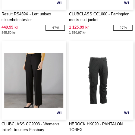
W1
W1
Result RS459X - Lett unisex
CLUBCLASS CC1000 - Farringdon
sikkerhetsstøvler
men's suit jacket
449,99 kr
1 125,99 kr
-47%
-27%
845,50 kr
1 550,97 kr
W1
W1
CLUBCLASS CC2003 - Women's
HEROCK HK020 - PANTALON
tailor's trousers Finsbury
TOREX