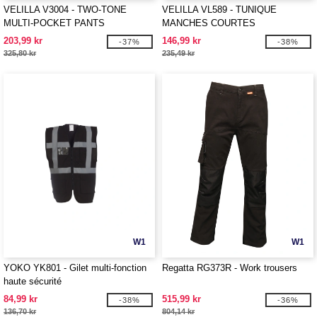
VELILLA V3004 - TWO-TONE
VELILLA VL589 - TUNIQUE
MULTI-POCKET PANTS
MANCHES COURTES
203,99 kr
146,99 kr
-37%
-38%
325,80 kr
235,49 kr
W1
W1
YOKO YK801 - Gilet multi-fonction
Regatta RG373R - Work trousers
haute sécurité
84,99 kr
515,99 kr
-38%
-36%
136,70 kr
804,14 kr