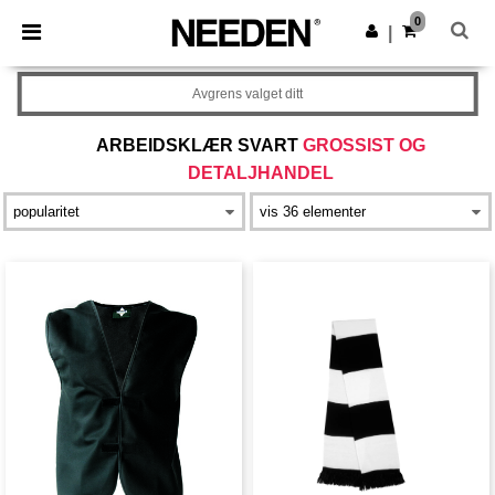
×
Needen-app
0
Last ned app
|
Bedre priser i appen!
Avgrens valget ditt
ARBEIDSKLÆR SVART
GROSSIST OG
DETALJHANDEL