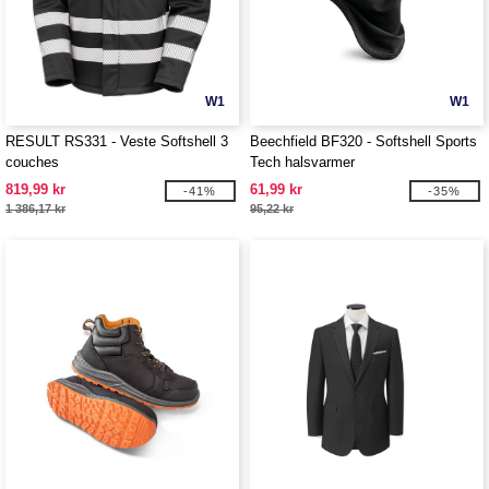
W1
W1
RESULT RS331 - Veste Softshell 3
Beechfield BF320 - Softshell Sports
couches
Tech halsvarmer
819,99 kr
61,99 kr
-41%
-35%
1 386,17 kr
95,22 kr