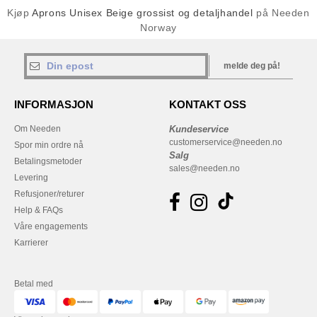
Kjøp
Aprons Unisex Beige grossist og detaljhandel
på Needen
Norway
melde deg på!
INFORMASJON
KONTAKT OSS
Om Needen
Kundeservice
customerservice@needen.no
Spor min ordre nå
Salg
Betalingsmetoder
sales@needen.no
Levering
Refusjoner/returer
Help & FAQs
Våre engagements
Karrierer
Betal med