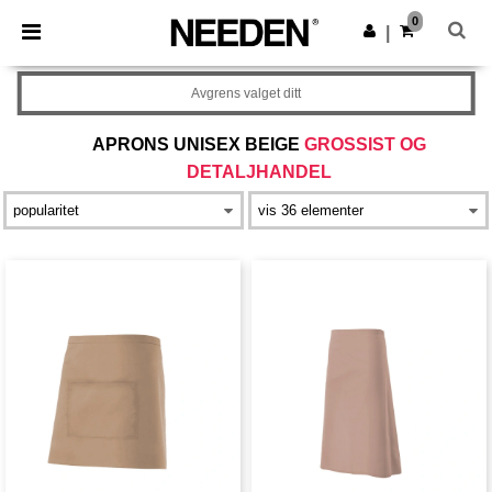
×
Needen-app
0
Last ned app
|
Bedre priser i appen!
Avgrens valget ditt
APRONS UNISEX BEIGE
GROSSIST OG
DETALJHANDEL