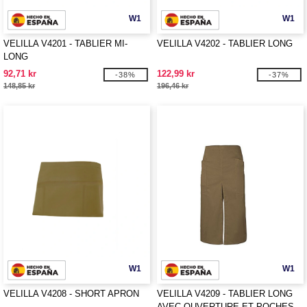
W1
W1
VELILLA V4201 - TABLIER MI-
VELILLA V4202 - TABLIER LONG
LONG
92,71 kr
122,99 kr
-38%
-37%
148,85 kr
196,46 kr
W1
W1
VELILLA V4208 - SHORT APRON
VELILLA V4209 - TABLIER LONG
AVEC OUVERTURE ET POCHES