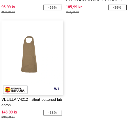
95,99 kr
185,99 kr
-38%
-38%
153,76 kr
297,71 kr
W1
VELILLA V4212 - Short buttoned bib
apron
143,99 kr
-38%
230,58 kr