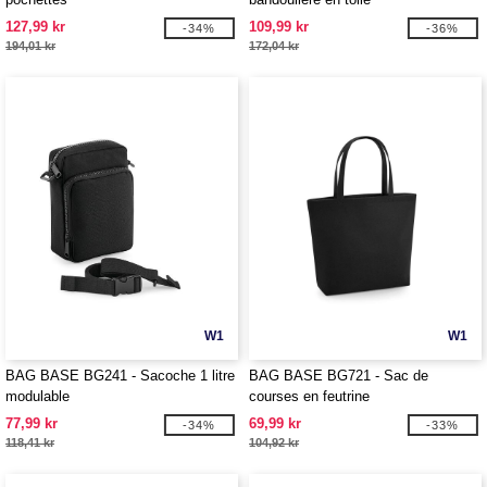
127,99 kr
109,99 kr
-34%
-36%
194,01 kr
172,04 kr
W1
W1
BAG BASE BG241 - Sacoche 1 litre
BAG BASE BG721 - Sac de
modulable
courses en feutrine
77,99 kr
69,99 kr
-34%
-33%
118,41 kr
104,92 kr