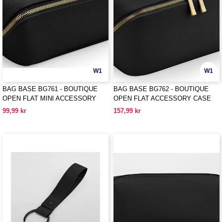
W1
W1
BAG BASE BG761 - BOUTIQUE
BAG BASE BG762 - BOUTIQUE
OPEN FLAT MINI ACCESSORY
OPEN FLAT ACCESSORY CASE
CASE
99,99 kr
157,99 kr