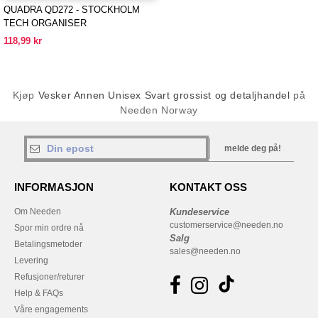
QUADRA QD272 - STOCKHOLM
TECH ORGANISER
118,99 kr
Kjøp
Vesker Annen Unisex Svart grossist og detaljhandel
på
Needen Norway
melde deg på!
INFORMASJON
KONTAKT OSS
Om Needen
Kundeservice
customerservice@needen.no
Spor min ordre nå
Salg
Betalingsmetoder
sales@needen.no
Levering
Refusjoner/returer
Help & FAQs
Våre engagements