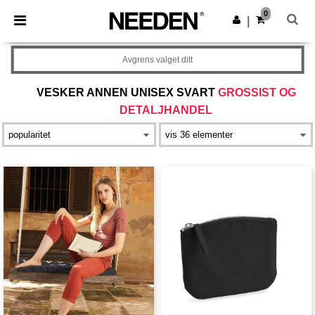
×
Needen-app
0
Last ned app
|
Bedre priser i appen!
Avgrens valget ditt
VESKER ANNEN UNISEX SVART
GROSSIST OG
DETALJHANDEL