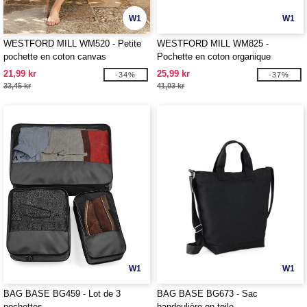
W1
W1
WESTFORD MILL WM520 - Petite
WESTFORD MILL WM825 -
pochette en coton canvas
Pochette en coton organique
21,99 kr
25,99 kr
-34%
-37%
33,45 kr
41,03 kr
W1
W1
BAG BASE BG459 - Lot de 3
BAG BASE BG673 - Sac
pochettes
bandoulière en toile