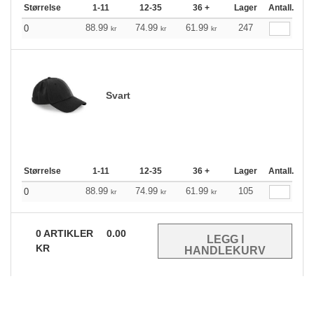
Størrelse
1-11
12-35
36 +
Lager
Antall.
88.99
74.99
61.99
247
0
kr
kr
kr
Svart
Størrelse
1-11
12-35
36 +
Lager
Antall.
88.99
74.99
61.99
105
0
kr
kr
kr
0
ARTIKLER
0.00
KR