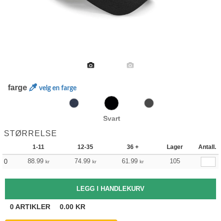
farge
velg en farge
Svart
STØRRELSE
1-11
12-35
36 +
Lager
Antall.
88.99
74.99
61.99
105
0
kr
kr
kr
0
ARTIKLER
0.00
KR