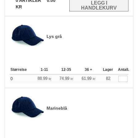
0
ARTIKLER
0.00
KR
Lys grå
Størrelse
1-11
12-35
36 +
Lager
Antall.
88.99
74.99
61.99
82
0
kr
kr
kr
Marineblå