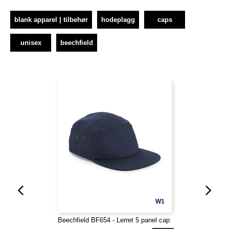
blank apparel | tilbehør
hodeplagg
caps
unisex
beechfield
W1
Beechfield BF654 - Lerret 5 panel cap