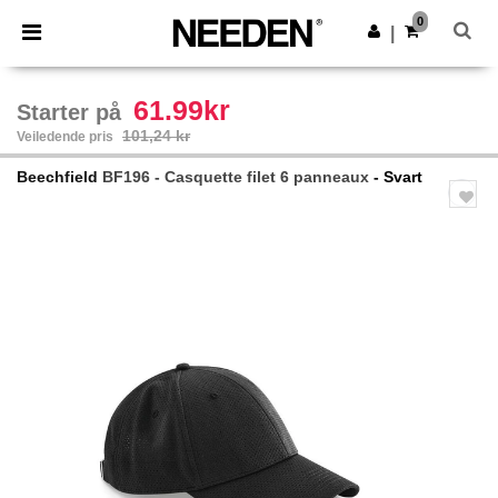
×
Needen-app
0
Last ned app
|
Bedre priser i appen!
61.99kr
Starter på
101,24 kr
Veiledende pris
Beechfield
BF196 - Casquette filet 6 panneaux
- Svart
Previous
Next