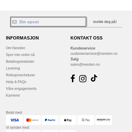
melde deg på!
INFORMASJON
KONTAKT OSS
Om Needen
Kundeservice
customerservice@needen.no
Spor min ordre nå
Salg
Betalingsmetoder
sales@needen.no
Levering
Refusjoner/returer
Help & FAQs
Våre engagements
Karrierer
Betal med
Vi sender med