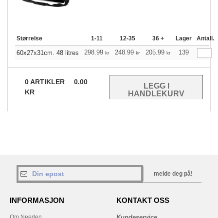
Størrelse
1-11
12-35
36 +
Lager
Antall.
298.99
248.99
205.99
139
60x27x31cm. 48 litres
kr
kr
kr
0
ARTIKLER
0.00
KR
melde deg på!
INFORMASJON
KONTAKT OSS
Om Needen
Kundeservice