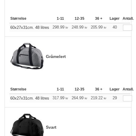
Størrelse
1-11
12-35
36 +
Lager
Antall.
298.99
248.99
205.99
40
60x27x31cm. 48 litres
kr
kr
kr
Gråmelert
Størrelse
1-11
12-35
36 +
Lager
Antall.
317.99
264.99
219.22
29
60x27x31cm. 48 litres
kr
kr
kr
Svart