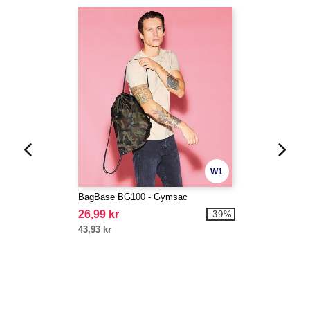
W1
BagBase BG100 - Gymsac
26,99 kr
-39%
43,93 kr