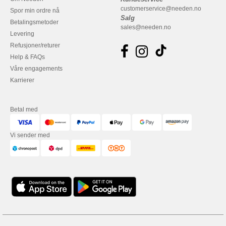
customerservice@needen.no
Spor min ordre nå
Salg
Betalingsmetoder
sales@needen.no
Levering
Refusjoner/returer
Help & FAQs
Våre engagements
Karrierer
Betal med
Vi sender med