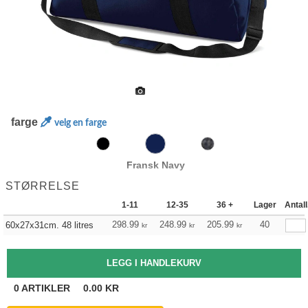
farge
velg en farge
Fransk Navy
STØRRELSE
1-11
12-35
36 +
Lager
Antall
298.99
248.99
205.99
40
60x27x31cm. 48 litres
kr
kr
kr
0
ARTIKLER
0.00
KR