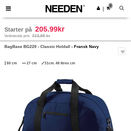
×
Needen-app
0
Last ned app
|
Bedre priser i appen!
205.99kr
Starter på
313,65 kr
Veiledende pris
BagBase BG220 - Classic Holdall
- Fransk Navy
60 cm
27 cm
31cm. 48 litres cm
Previous
Next