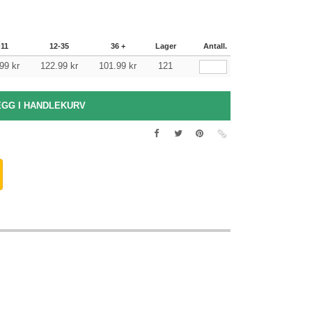
-11
12-35
36 +
Lager
Antall.
99
kr
122.99
kr
101.99
kr
121