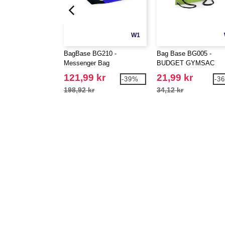
W1
BagBase BG210 -
Bag Base BG005 -
Messenger Bag
BUDGET GYMSAC
121,99 kr
21,99 kr
-39%
-3
198,92 kr
34,12 kr