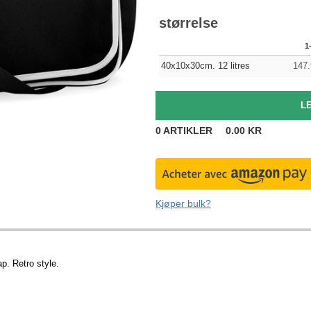
størrelse
1
40x10x30cm. 12 litres
147.
0
ARTIKLER
0.00
KR
Kjøper bulk?
p. Retro style.