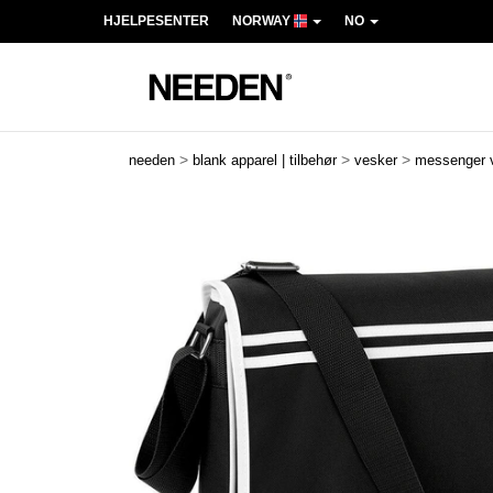
HJELPESENTER
NORWAY
NO
>
>
>
needen
blank apparel | tilbehør
vesker
messenger 
Previous
Next