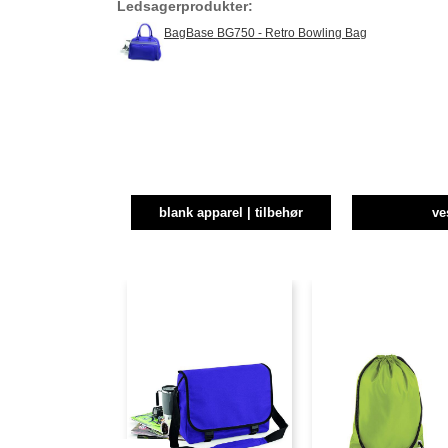
Ledsagerprodukter:
BagBase BG750 - Retro Bowling Bag
blank apparel | tilbehør
ve