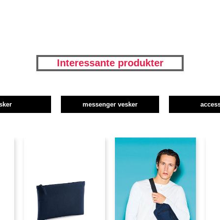
Interessante produkter
sker
messenger vesker
access