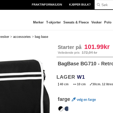
FRAKTINFORMASJON
KJØPER BULK?
Merker
T-skjorter
Sweats & Fleece
Vesker
Polo
>
>
vesker
accessories
bag base
101.99kr
Starter på
172,04 kr
Veiledende pris
BagBase BG710 - Ret
LAGER
W1
40 cm
10 cm
30cm. 12 litre
farge
velg en farge