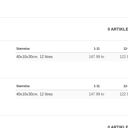
0
ARTIKL
Størrelse
1-11
12
40x10x30cm. 12 litres
147.99
kr
122.
Størrelse
1-11
12
40x10x30cm. 12 litres
147.99
kr
122.
0
ARTIKL