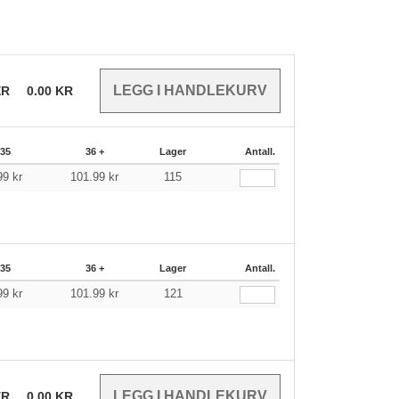
ER
0.00
KR
-35
36 +
Lager
Antall.
99
kr
101.99
kr
115
-35
36 +
Lager
Antall.
99
kr
101.99
kr
121
ER
0.00
KR