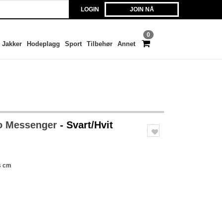
LOGIN
JOIN NÅ
0
Jakker
Hodeplagg
Sport
Tilbehør
Annet
ro Messenger
- Svart/Hvit
s cm