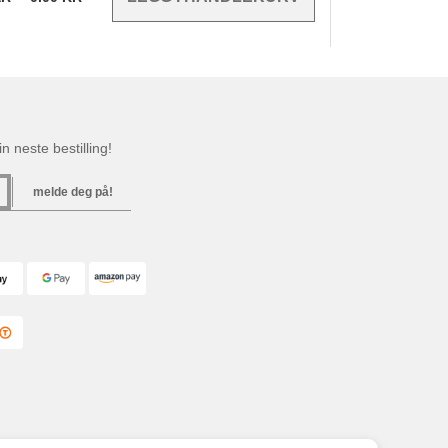
n neste bestilling!
melde deg på!