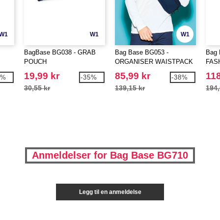
W1
W1
W1
BagBase BG038 - GRAB
Bag Base BG053 -
Bag 
POUCH
ORGANISER WAISTPACK
FAS
19,99 kr
85,99 kr
118
6%
-35%
-38%
30,55 kr
139,15 kr
194,
Anmeldelser for Bag Base BG710
Legg til en anmeldelse