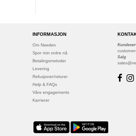
INFORMASJON
KONTAK
Om Needen
Kundeser
customer
Spor min ordre nå
Salg
Betalingsmetoder
sales@n
Levering
Refusjoner/returer
Help & FAQs
Våre engagements
Karrierer