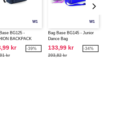
W1
W1
Base BG125 -
Bag Base BG145 - Junior
Bag Base BG150 
HION BACKPACK
Dance Bag
PACKAWAY BAR
,99 kr
133,99 kr
61,99 kr
-39%
-34%
01 kr
203,82 kr
101,24 kr