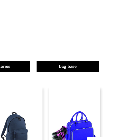
ories
bag base